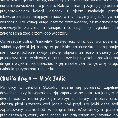
nie umie powiedzieć, to pokaże. Babcia z mamą zajmują się potem
przygotowaniem kolacji, dziadek z ojcem zasiadają przed
telewizorem transmitującym mecz, a my uczymy się tańczyć na
werandzie. Po kolacji długo jeszcze rozmawiamy, aż młodszy brat
dziewczynki zasypia na kanapie i to staje się sygnałem do
zakończenia tego przemiłego wieczoru.
Co jeszcze potrafi Gabriela? Następnego dnia, gdy odnajdziemy
zakład fryzjerski jej mamy w pobliskim miasteczku, zaproponuje
nam kawę, pokaże swoją szkołę, objaśni, że euro możemy po
prostu wymienić w sklepie, dopilnuje, czy kupimy sobie prowiant na
drogę i wyjaśni, jak dojechać z jej miasteczka do głównej drogi.
Gabriela, przypomnę, ma 12 lat.
Chwila druga – Małe Indie
Po ulicy w centrum Szkodry można się poruszać zupełnie
dowolnie. Przy krawężniku stoją zaparkowane auta. Na jednym z
dwóch pasów ruchu jeżdżą rowerzyści, skutery i motory oraz
chodzą piesi. Czasem ktoś jedzie pod prąd. Co jakiś czas stoi
zaparkowany samochód w drugiej linii. Wewnętrznym pasem
przejeżdżają ci, którzy chcą jechać. Nie jadą jednak zbyt szybko, bo