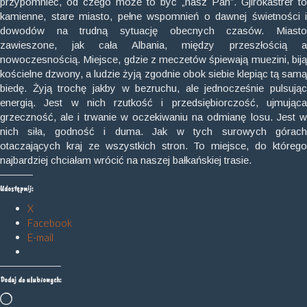
przypomnieć, od czego może to być „nasz Pan”. Gjirokastrer to
kamienne, stare miasto, pełne wspomnień o dawnej świetności i
dowodów na trudną sytuację obecnych czasów. Miasto
zawieszone, jak cała Albania, między przeszłością a
nowoczesnością. Miejsce, gdzie z meczetów śpiewają muezini, biją
kościelne dzwony, a ludzie żyją zgodnie obok siebie klepiąc tą samą
biedę. Żyją trochę jakby w bezruchu, ale jednocześnie pulsując
energią. Jest w nich rzutkość i przedsiębiorczość, ujmująca
grzeczność, ale i trwanie w oczekiwaniu na odmianę losu. Jest w
nich siła, godność i duma. Jak w tych surowych górach
otaczających kraj ze wszystkich stron. To miejsce, do którego
najbardziej chciałam wrócić na naszej bałkańskiej trasie.
Udostępnij:
X
Facebook
E-mail
Dodaj do ulubionych:
Wczytywanie…