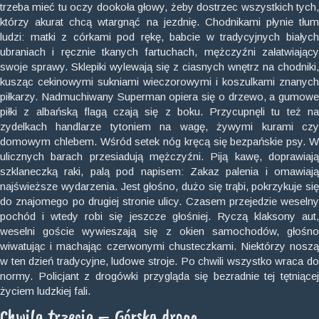
trzeba mieć tu oczy dookoła głowy, żeby dostrzec wszystkich tych,
którzy akurat chcą wtargnąć na jezdnię. Chodnikami płynie tłum
ludzi: matki z córkami pod rękę, babcie w tradycyjnych białych
ubraniach i ręcznie tkanych fartuchach, mężczyźni załatwiający
swoje sprawy. Sklepiki wylewają się z ciasnych wnętrz na chodniki,
kusząc cekinowymi sukniami wieczorowymi i koszulkami znanych
piłkarzy. Nadmuchiwany Superman opiera się o drzewo, a gumowe
piłki z albańską flagą czają się z boku. Przycupnęli tu też na
zydelkach handlarze tytoniem na wagę, żywymi kurami czy
domowym chlebem. Wśród setek nóg kręcą się bezpańskie psy. W
ulicznych barach przesiadują mężczyźni. Piją kawę, doprawiają
szklaneczką raki, palą pod napisem: Zakaz palenia i omawiają
najświeższe wydarzenia. Jest głośno, dużo się trąbi, pokrzykuje się
do znajomego po drugiej stronie ulicy. Czasem przejedzie weselny
pochód i wtedy robi się jeszcze głośniej. Ryczą klaksony aut,
weselni goście wywieszają się z okien samochodów, głośno
wiwatując i machając czerwonymi chusteczkami. Niektórzy noszą
w ten dzień tradycyjne, ludowe stroje. Po chwili wszystko wraca do
normy. Policjant z drogówki przygląda się bezradnie tej tętniącej
życiem ludzkiej fali.
Chwila trzecia – Górska droga