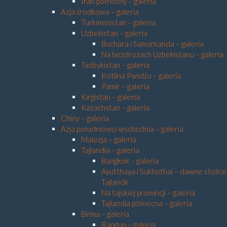
Iran północny – galeria
Azja środkowa – galeria
Turkmenistan – galeria
Uzbekistan – galeria
Buchara i Samarkanda – galeria
Na bezdrożach Uzbekistanu – galeria
Tadżykistan – galeria
Kotlina Pandżu – galeria
Pamir – galeria
Kirgistan – galeria
Kazachstan – galeria
Chiny – galeria
Azja południowo-wschodnia – galeria
Malezja – galeria
Tajlandia – galeria
Bangkok – galeria
Ayutthaya i Sukhothai – dawne stolice
Tajlandii
Na tajskiej prowincji – galeria
Tajlandia północna – galeria
Birma – galeria
Rangun – galeria