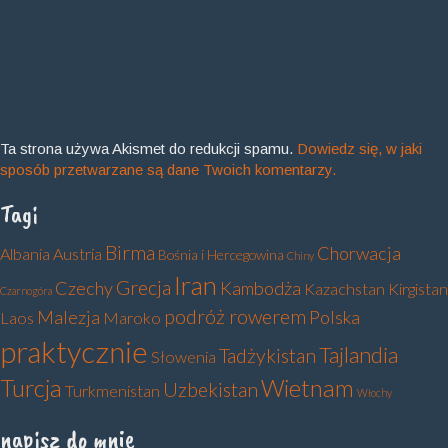
Ta strona używa Akismet do redukcji spamu.
Dowiedz się, w jaki
sposób przetwarzane są dane Twoich komentarzy.
Tagi
Birma
Chorwacja
Albania
Austria
Bośnia i Hercegowina
Chiny
Iran
Grecja
Czechy
Kambodża
Kazachstan
Kirgistan
Czarnogóra
podróż rowerem
Malezja
Polska
Laos
Maroko
praktycznie
Tajlandia
Tadżykistan
Słowenia
Turcja
Wietnam
Uzbekistan
Turkmenistan
Włochy
napisz do mnie