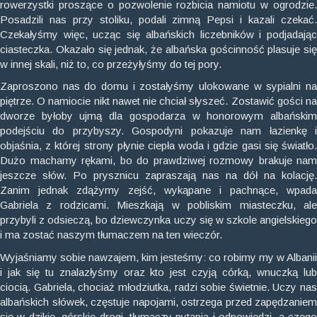
rowerzystki proszące o pozwolenie rozbicia namiotu w ogrodzie.
Posadzili nas przy stoliku, podali zimną Pepsi i kazali czekać.
Czekałyśmy więc, ucząc się albańskich liczebników i podjadając
ciasteczka. Okazało się jednak, że albańska gościnność plasuje się
w innej skali, niż to, co przeżyłyśmy do tej pory.
Zaproszono nas do domu i zostałyśmy ulokowane w sypialni na
piętrze. O namiocie nikt nawet nie chciał słyszeć. Zostawić gości na
dworze byłoby ujmą dla gospodarza w honorowym albańskim
podejściu do przybyszy. Gospodyni pokazuje nam łazienkę i
objaśnia, z której strony płynie ciepła woda i gdzie gasi się światło.
Dużo machamy rękami, bo do prawdziwej rozmowy brakuje nam
jeszcze słów. Po prysznicu zapraszają nas na dół na kolację.
Zanim jednak zdążymy zejść, wykąpane i pachnące, wpada
Gabriela z rodzicami. Mieszkają w pobliskim miasteczku, ale
przybyli z odsieczą, bo dziewczynka uczy się w szkole angielskiego
i ma zostać naszym tłumaczem na ten wieczór.
Wyjaśniamy sobie nawzajem, kim jesteśmy: co robimy my w Albanii
i jak się tu znalazłyśmy oraz kto jest czyją córką, wnuczką lub
ciocią. Gabriela, chociaż młodziutka, radzi sobie świetnie. Uczy nas
albańskich słówek, częstuje napojami, ostrzega przed zapędzaniem
się w dzikie, górskie drogi, tłumaczy pytania i odpowiedzi, a czego