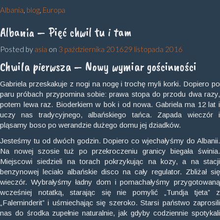
Albania
,
blog
,
Europa
Albania – Pięć chwil tu i tam
Posted by
asia
on
3 października 2016
29 listopada 2016
Chwila pierwsza – Nowy wymiar gościnności
Gabriela przeskakuje z nogi na nogę i trochę myli korki. Dopiero po
paru próbach przypomina sobie: prawa stopa do przodu dwa razy,
potem lewa raz. Bioderkiem w bok i od nowa. Gabriela ma 12 lat i
uczy nas tradycyjnego, albańskiego tańca. Zapada wieczór i
pląsamy boso po werandzie dużego domu jej dziadków.
Jesteśmy tu od dwóch godzin. Dopiero co wjechałyśmy do Albanii.
Na nowej szosie tuż po przekroczeniu granicy biegała świnia.
Miejscowi siedzieli na torach pokrzykując na kozy, a na stacji
benzynowej leciało albańskie disco na cały regulator. Zbliżał się
wieczór. Wybrałyśmy ładny dom i pomachałyśmy przygotowaną
wcześniej notatką, starając się nie pomylić „Tundja tjeta” z
„Faleminderit” i uśmiechając się szeroko. Starsi państwo zaprosili
nas do środka zupełnie naturalnie, jak gdyby codziennie spotykali