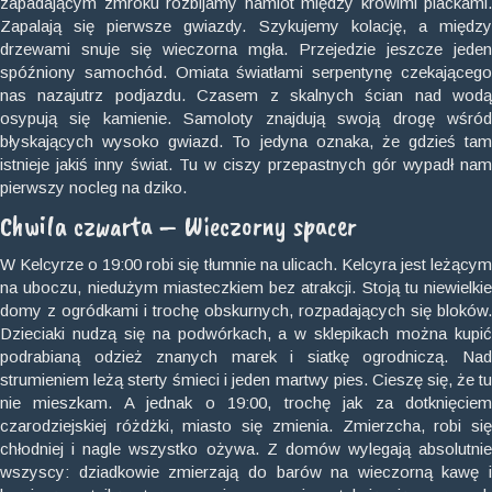
zapadającym zmroku rozbijamy namiot między krowimi plackami.
Zapalają się pierwsze gwiazdy. Szykujemy kolację, a między
drzewami snuje się wieczorna mgła. Przejedzie jeszcze jeden
spóźniony samochód. Omiata światłami serpentynę czekającego
nas nazajutrz podjazdu. Czasem z skalnych ścian nad wodą
osypują się kamienie. Samoloty znajdują swoją drogę wśród
błyskających wysoko gwiazd. To jedyna oznaka, że gdzieś tam
istnieje jakiś inny świat. Tu w ciszy przepastnych gór wypadł nam
pierwszy nocleg na dziko.
Chwila czwarta – Wieczorny spacer
W Kelcyrze o 19:00 robi się tłumnie na ulicach. Kelcyra jest leżącym
na uboczu, niedużym miasteczkiem bez atrakcji. Stoją tu niewielkie
domy z ogródkami i trochę obskurnych, rozpadających się bloków.
Dzieciaki nudzą się na podwórkach, a w sklepikach można kupić
podrabianą odzież znanych marek i siatkę ogrodniczą. Nad
strumieniem leżą sterty śmieci i jeden martwy pies. Cieszę się, że tu
nie mieszkam. A jednak o 19:00, trochę jak za dotknięciem
czarodziejskiej różdżki, miasto się zmienia. Zmierzcha, robi się
chłodniej i nagle wszystko ożywa. Z domów wylegają absolutnie
wszyscy: dziadkowie zmierzają do barów na wieczorną kawę i