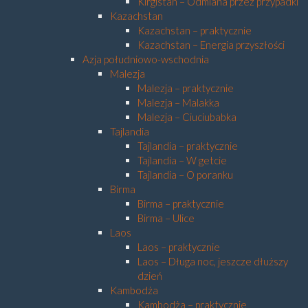
Kirgistan – Odmiana przez przypadki
Kazachstan
Kazachstan – praktycznie
Kazachstan – Energia przyszłości
Azja południowo-wschodnia
Malezja
Malezja – praktycznie
Malezja – Malakka
Malezja – Ciuciubabka
Tajlandia
Tajlandia – praktycznie
Tajlandia – W getcie
Tajlandia – O poranku
Birma
Birma – praktycznie
Birma – Ulice
Laos
Laos – praktycznie
Laos – Długa noc, jeszcze dłuższy
dzień
Kambodża
Kambodża – praktycznie