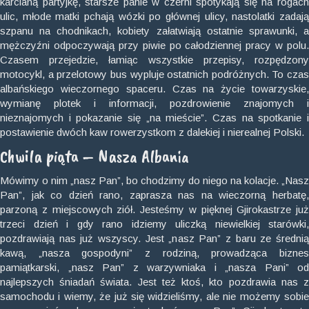
karcianą partyjkę, starsze panie w czerni spotykają się na rogach
ulic, młode matki pchają wózki po głównej ulicy, nastolatki zadają
szpanu na chodnikach, kobiety załatwiają ostatnie sprawunki, a
mężczyźni odpoczywają przy piwie po całodziennej pracy w polu.
Czasem przejedzie, łamiąc wszystkie przepisy, rozpędzony
motocykl, a przelotowy bus wypluje ostatnich podróżnych. To czas
albańskiego wieczornego spaceru. Czas na życie towarzyskie,
wymianę plotek i informacji, pozdrowienie znajomych i
nieznajomych i pokazanie się „na mieście”. Czas na spotkanie i
postawienie dwóch kaw rowerzystkom z dalekiej i nierealnej Polski.
Chwila piąta – Nasza Albania
Mówimy o nim „nasz Pan”, bo chodzimy do niego na kolacje. „Nasz
Pan”, jak co dzień rano, zaprasza nas na wieczorną herbatę,
parzoną z miejscowych ziół. Jesteśmy w pięknej Gjirokastrze już
trzeci dzień i gdy rano idziemy uliczką niewielkiej starówki,
pozdrawiają nas już wszyscy. Jest „nasz Pan” z baru ze średnią
kawą, „nasza gospodyni” z rodziną, prowadząca biznes
pamiątkarski, „nasz Pan” z warzywniaka i „nasza Pani” od
najlepszych śniadań świata. Jest też ktoś, kto pozdrawia nas z
samochodu i wiemy, że już się widzieliśmy, ale nie możemy sobie