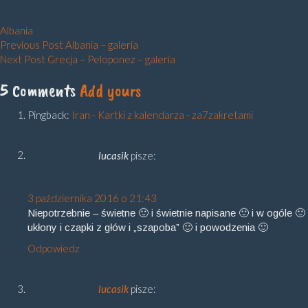
Albania
Nawigacja
Previous Post
Albania – galeria
Next Post
Grecja – Peloponez – galeria
wpisu
5 Comments
Add yours
Pingback:
Iran - Kartki z kalendarza - za7zakretami
lucasik
pisze:
3 października 2016 o 21:43
Niepotrzebnie – świetne 🙂 i świetnie napisane 🙂 i w ogóle 🙂
ukłony i czapki z głów i „szapoba” 🙂 i powodzenia 🙂
Odpowiedz
lucasik
pisze: