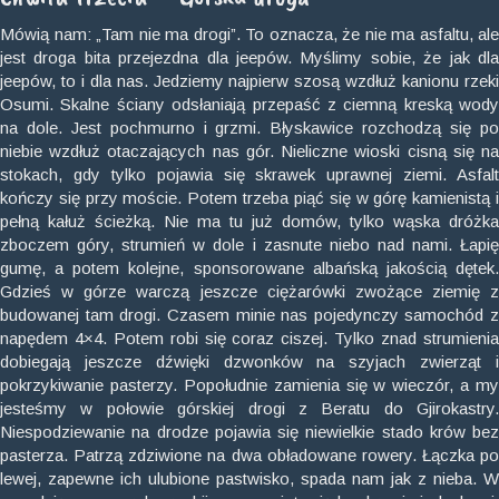
Mówią nam: „Tam nie ma drogi”. To oznacza, że nie ma asfaltu, ale
jest droga bita przejezdna dla jeepów. Myślimy sobie, że jak dla
jeepów, to i dla nas. Jedziemy najpierw szosą wzdłuż kanionu rzeki
Osumi. Skalne ściany odsłaniają przepaść z ciemną kreską wody
na dole. Jest pochmurno i grzmi. Błyskawice rozchodzą się po
niebie wzdłuż otaczających nas gór. Nieliczne wioski cisną się na
stokach, gdy tylko pojawia się skrawek uprawnej ziemi. Asfalt
kończy się przy moście. Potem trzeba piąć się w górę kamienistą i
pełną kałuż ścieżką. Nie ma tu już domów, tylko wąska dróżka
zboczem góry, strumień w dole i zasnute niebo nad nami. Łapię
gumę, a potem kolejne, sponsorowane albańską jakością dętek.
Gdzieś w górze warczą jeszcze ciężarówki zwożące ziemię z
budowanej tam drogi. Czasem minie nas pojedynczy samochód z
napędem 4×4. Potem robi się coraz ciszej. Tylko znad strumienia
dobiegają jeszcze dźwięki dzwonków na szyjach zwierząt i
pokrzykiwanie pasterzy. Popołudnie zamienia się w wieczór, a my
jesteśmy w połowie górskiej drogi z Beratu do Gjirokastry.
Niespodziewanie na drodze pojawia się niewielkie stado krów bez
pasterza. Patrzą zdziwione na dwa obładowane rowery. Łączka po
lewej, zapewne ich ulubione pastwisko, spada nam jak z nieba. W