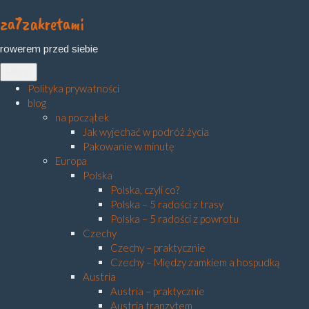
za7zakretami
Skip
to
rowerem przed siebie
content
Menu
Polityka prywatności
blog
na początek
Jak wyjechać w podróż życia
Pakowanie w minutę
Europa
Polska
Polska, czyli co?
Polska – 5 radości z trasy
Polska – 5 radości z powrotu
Czechy
Czechy – praktycznie
Czechy – Między zamkiem a hospudką
Austria
Austria – praktycznie
Austria tranzytem