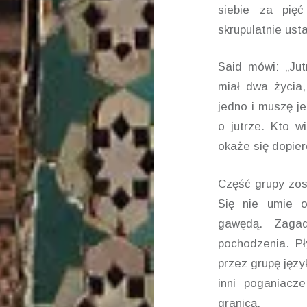
siebie za pię
skrupulatnie usta
Said mówi: „Jut
miał dwa życia,
jedno i muszę j
o jutrze. Kto w
okaże się dopiero
Część grupy zost
Się nie umie o
gawędą. Zagad
pochodzenia. P
przez grupę języ
inni poganiacz
granicą.