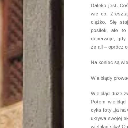
Daleko jest. Co
wie co. Zresztą
ciężko. Się sta
posiłek, ale to
denerwuje, gdy 
że all – oprócz o
Na koniec są wie
Wielbłądy prowa
Wielbłąd duże zw
Potem wielbłąd 
cyka foty „ja na
ukrywa swojej ek
wielbłąd sika! O