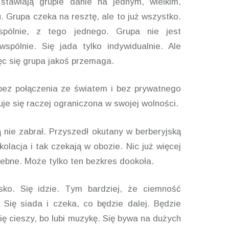
stawiają grupie danie na jednym, wielkim,
u. Grupa czeka na resztę, ale to już wszystko.
spólnie, z tego jednego. Grupa nie jest
spólnie. Się jada tylko indywidualnie. Ale
ięc się grupa jakoś przemaga.
bez połączenia ze światem i bez prywatnego
uje się raczej ograniczona w swojej wolności.
 nie zabrał. Przyszedł okutany w berberyjską
kolacja i tak czekają w obozie. Nic już więcej
zebne. Może tylko ten bezkres dookoła.
sko. Się idzie. Tym bardziej, że ciemność
. Się siada i czeka, co będzie dalej. Będzie
ę cieszy, bo lubi muzykę. Się bywa na dużych