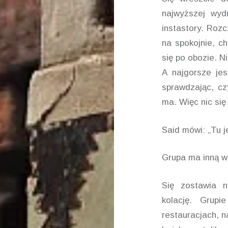
najwyższej wyd
instastory. Roz
na spokojnie, c
się po obozie. N
A najgorsze jes
sprawdzając, cz
ma. Więc nic się 
Said mówi: „Tu j
Grupa ma inną w
Się zostawia n
kolację. Grup
restauracjach, n