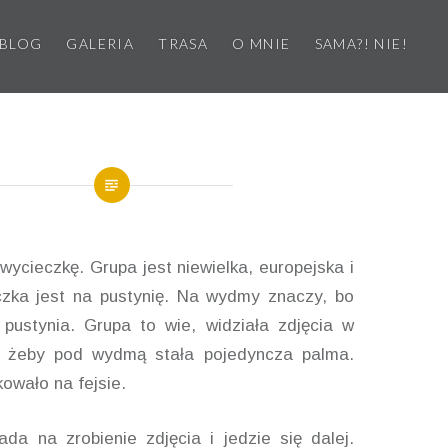
BLOG
GALERIA
TRASA
O MNIE
SAMA?! NIE!
wycieczkę. Grupa jest niewielka, europejska i
zka jest na pustynię. Na wydmy znaczy, bo
pustynia. Grupa to wie, widziała zdjęcia w
j, żeby pod wydmą stała pojedyncza palma.
kowało na fejsie.
ada na zrobienie zdjęcia i jedzie się dalej.