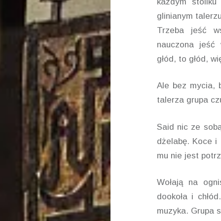
każdym stoliku 
glinianym talerz
Trzeba jeść w
nauczona jeść w
głód, to głód, w
Ale bez mycia, 
talerza grupa cz
Said nic ze sobą
dżelabę. Koce i 
mu nie jest potr
Wołają na ogni
dookoła i chłód
muzyka. Grupa si