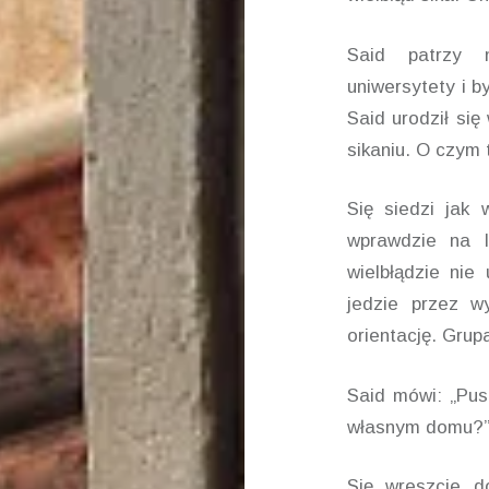
Said patrzy n
uniwersytety i b
Said urodził si
sikaniu. O czym
Się siedzi jak 
wprawdzie na l
wielbłądzie nie
jedzie przez w
orientację. Grup
Said mówi: „Pus
własnym domu?
Się wreszcie d