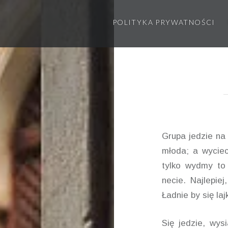
POLITYKA PRYWATNOŚCI
Grupa jedzie na 
młoda; a wyciec
tylko wydmy to 
necie. Najlepie
Ładnie by się laj
Się jedzie, wysi