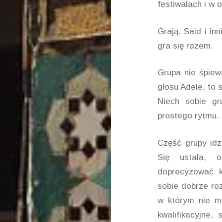
festiwalach i w o
Grają. Said i in
gra się razem.
Grupa nie śpiew
głosu Adele, to s
Niech sobie gr
prostego rytmu. 
Część grupy idzi
Się ustala, 
doprecyzować 
sobie dobrze roz
w którym nie m
kwalifikacyjne,