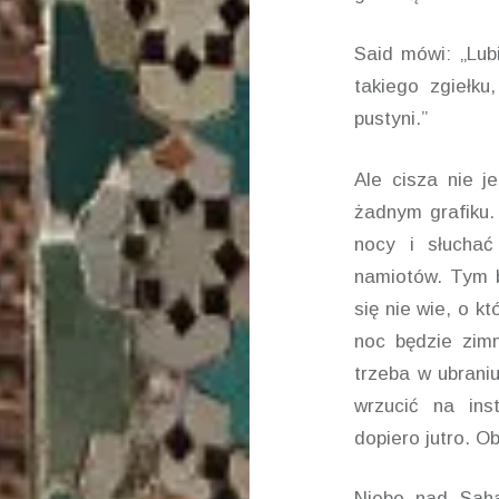
Said mówi: „Lub
takiego zgiełku
pustyni.”
Ale cisza nie je
żadnym grafiku.
nocy i słuchać
namiotów. Tym b
się nie wie, o k
noc będzie zimn
trzeba w ubraniu
wrzucić na ins
dopiero jutro. O
Niebo nad Saha