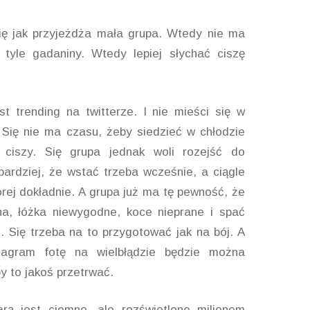
ię jak przyjeżdża mała grupa. Wtedy nie ma
, tyle gadaniny. Wtedy lepiej słychać ciszę
st trending na twitterze. I nie mieści się w
 Się nie ma czasu, żeby siedzieć w chłodzie
 ciszy. Się grupa jednak woli rozejść do
ardziej, że wstać trzeba wcześnie, a ciągle
tórej dokładnie. A grupa już ma tę pewność, że
a, łóżka niewygodne, koce nieprane i spać
. Się trzeba na to przygotować jak na bój. A
tagram fotę na wielbłądzie będzie można
by to jakoś przetrwać.
rą jest ciemne, ale rozświetlone milionem