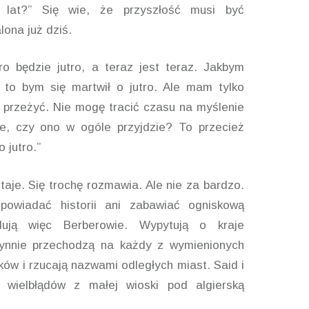
ć lat?” Się wie, że przyszłość musi być
lona już dziś.
ro będzie jutro, a teraz jest teraz. Jakbym
 to bym się martwił o jutro. Ale mam tylko
e przeżyć. Nie mogę tracić czasu na myślenie
ie, czy ono w ogóle przyjdzie? To przecież
 jutro.”
aje. Się trochę rozmawia. Ale nie za bardzo.
powiadać historii ani zabawiać ogniskową
ują więc Berberowie. Wypytują o kraje
łynnie przechodzą na każdy z wymienionych
ków i rzucają nazwami odległych miast. Said i
e wielbłądów z małej wioski pod algierską