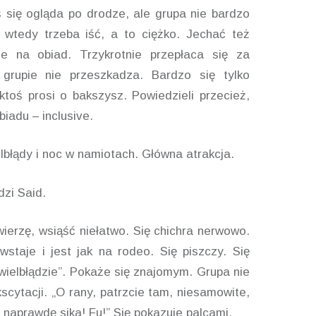
ś się ogląda po drodze, ale grupa nie bardzo
 wtedy trzeba iść, a to ciężko. Jechać też
je na obiad. Trzykrotnie przepłaca się za
 grupie nie przeszkadza. Bardzo się tylko
ktoś prosi o bakszysz. Powiedzieli przecież,
biadu – inclusive.
lbłądy i noc w namiotach. Główna atrakcja.
dzi Said.
ierzę, wsiąść niełatwo. Się chichra nerwowo.
wstaje i jest jak na rodeo. Się piszczy. Się
 wielbłądzie”. Pokaże się znajomym. Grupa nie
scytacji. „O rany, patrzcie tam, niesamowite,
n naprawdę sika! Fu!” Się pokazuje palcami.