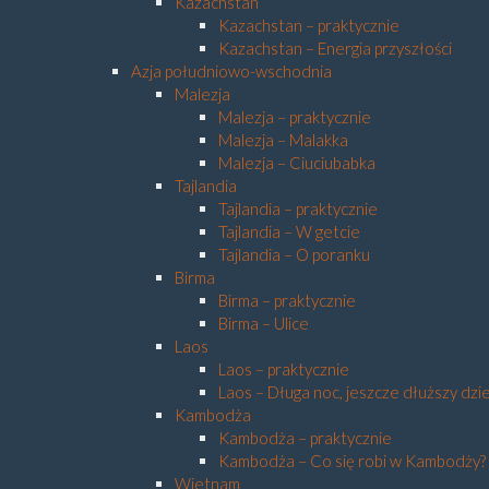
Kazachstan
Kazachstan – praktycznie
Kazachstan – Energia przyszłości
Azja południowo-wschodnia
Malezja
Malezja – praktycznie
Malezja – Malakka
Malezja – Ciuciubabka
Tajlandia
Tajlandia – praktycznie
Tajlandia – W getcie
Tajlandia – O poranku
Birma
Birma – praktycznie
Birma – Ulice
Laos
Laos – praktycznie
Laos – Długa noc, jeszcze dłuższy dzi
Kambodża
Kambodża – praktycznie
Kambodża – Co się robi w Kambodży?
Wietnam