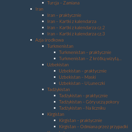
Turcja – Zamiana
Iran
Iran – praktycznie
Iran – Kartki z kalendarza
Iran – Kartki z kalendarza cz.2
Iran – Kartki z kalendarza cz.3
Azja środkowa
Turkmenistan
Turkmenistan – praktycznie
Turkmenistan – Z krótką wizytą…
Uzbekistan
Uzbekistan – praktycznie
Uzbekistan – Maski
Uzbekistan – U Luneczki
Tadżykistan
Tadżykistan – praktycznie
Tadżykistan – Góry uczą pokory
Tadżykistan – Na liczniku
Kirgistan
Kirgistan – praktycznie
Kirgistan – Odmiana przez przypadki