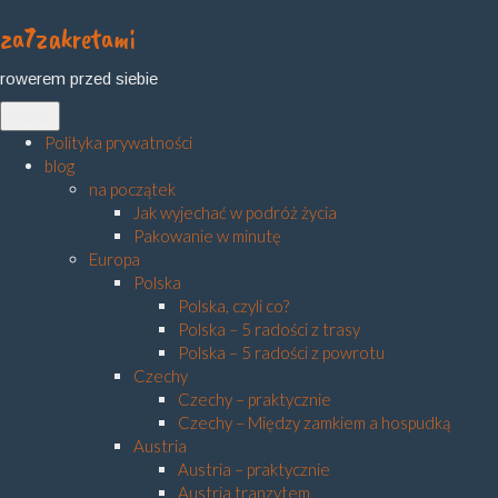
za7zakretami
Skip
to
rowerem przed siebie
content
Menu
Polityka prywatności
blog
na początek
Jak wyjechać w podróż życia
Pakowanie w minutę
Europa
Polska
Polska, czyli co?
Polska – 5 radości z trasy
Polska – 5 radości z powrotu
Czechy
Czechy – praktycznie
Czechy – Między zamkiem a hospudką
Austria
Austria – praktycznie
Austria tranzytem