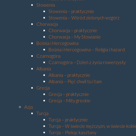
Słowenia
Słowenia – praktycznie
Słowenia – Wśród zielonych wzgórz
Chorwacja
Chorwacja – praktycznie
Chorwacja – My Słowianie
Bośnia i Hercegowina
Bośnia i Hercegowina – Religia i hazard
Czarnogóra
Czarnogóra – Dzień z życia rowerzysty
Albania
Albania – praktycznie
Albania – Pięć chwil tu i tam
Grecja
Grecja – praktycznie
Grecja – Mity greckie
Azja
Turcja
Turcja – praktycznie
Turcja – W świecie mężczyzn, w świecie kobi
Turcja – Piekąc kasztany