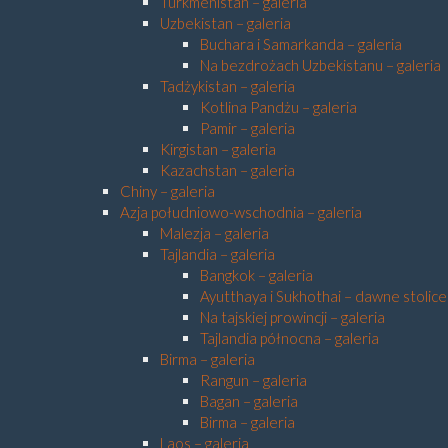
Turkmenistan – galeria
Uzbekistan – galeria
Buchara i Samarkanda – galeria
Na bezdrożach Uzbekistanu – galeria
Tadżykistan – galeria
Kotlina Pandżu – galeria
Pamir – galeria
Kirgistan – galeria
Kazachstan – galeria
Chiny – galeria
Azja południowo-wschodnia – galeria
Malezja – galeria
Tajlandia – galeria
Bangkok – galeria
Ayutthaya i Sukhothai – dawne stolice 
Na tajskiej prowincji – galeria
Tajlandia północna – galeria
Birma – galeria
Rangun – galeria
Bagan – galeria
Birma – galeria
Laos – galeria