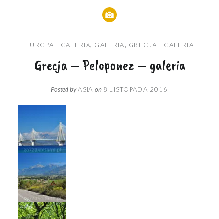
EUROPA - GALERIA
,
GALERIA
,
GRECJA - GALERIA
Grecja – Peloponez – galeria
Posted by
ASIA
on
8 LISTOPADA 2016
most-na-
peloponez_01
w-drodze_01