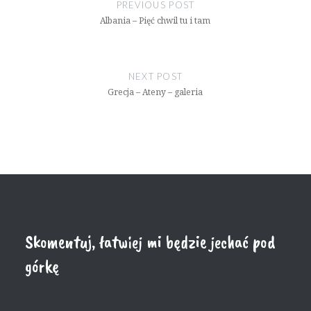
wpisu
PREVIOUS POST
Albania – Pięć chwil tu i tam
NEXT POST
Grecja – Ateny – galeria
Skomentuj, łatwiej mi będzie jechać pod
górkę