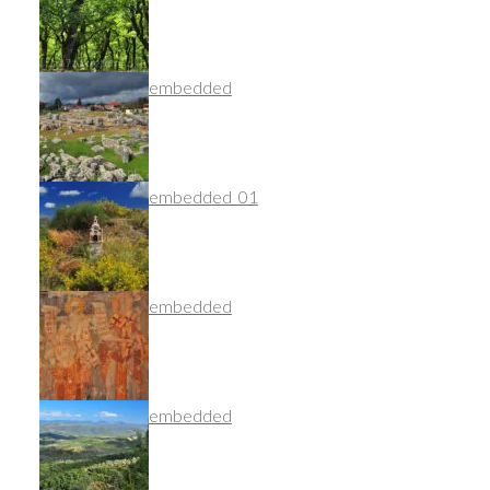
dsc_8786_nef_embedded
dsc_9232_nef_embedded_01
dsc_8994_nef_embedded
dsc_9146_nef_embedded