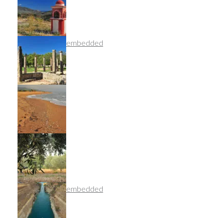
dsc_9269_nef_embedded
olimpia2_01
plaza_01
dsc_9463_nef_embedded