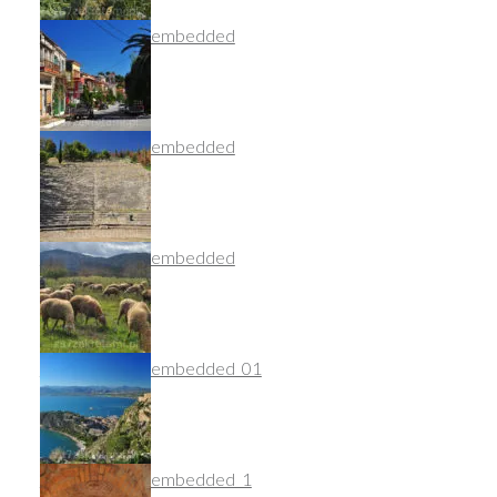
dsc_9001_nef_embedded
dsc_9054_nef_embedded
dsc_9405_nef_embedded
dsc_9244_nef_embedded_01
dsc_9381_nef_embedded_1