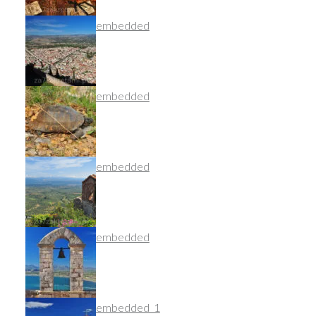
dsc_9103_nef_embedded
dsc_9347_nef_embedded
dsc_9190_nef_embedded
dsc_9152_nef_embedded
dsc_9364_nef_embedded_1