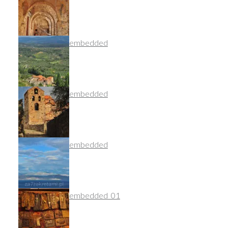
dsc_9110_nef_embedded
dsc_9134_nef_embedded
dsc_9086_nef_embedded
dsc_9299_nef_embedded_01