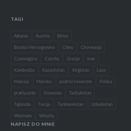
TAGI
Albania
Austria
Birma
Bośnia i Hercegowina
Chiny
Chorwacja
Czarnogóra
Czechy
Grecja
Iran
Kambodża
Kazachstan
Kirgistan
Laos
Malezja
Maroko
podróż rowerem
Polska
praktycznie
Słowenia
Tadżykistan
Tajlandia
Turcja
Turkmenistan
Uzbekistan
Wietnam
Włochy
NAPISZ DO MNIE