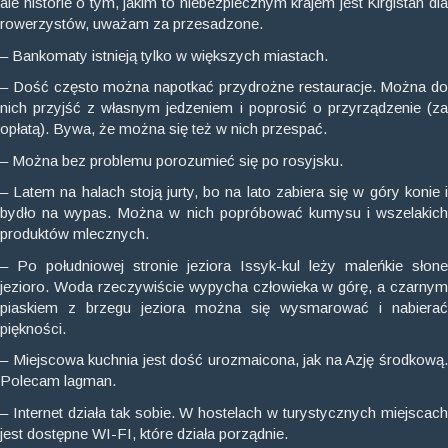
ale historie o tym, jakim to niebezpiecznym krajem jest Kirgistan dla
rowerzystów, uważam za przesadzone.
– Bankomaty istnieją tylko w większych miastach.
– Dość często można napotkać przydrożne restauracje. Można do
nich przyjść z własnym jedzeniem i poprosić o przyrządzenie (za
opłatą). Bywa, że można się też w nich przespać.
– Można bez problemu porozumieć się po rosyjsku.
– Latem na halach stoją jurty, bo na lato zabiera się w góry konie i
bydło na wypas. Można w nich popróbować kumysu i wszelakich
produktów mlecznych.
– Po południowej stronie jeziora Issyk-kul leży maleńkie słone
jezioro. Woda rzeczywiście wypycha człowieka w górę, a czarnym
piaskiem z brzegu jeziora można się wysmarować i nabierać
piękności.
– Miejscowa kuchnia jest dość urozmaicona, jak na Azję środkową.
Polecam lagman.
– Internet działa tak sobie. W hostelach w turystycznych miejscach
jest dostępne WI-FI, które działa porządnie.