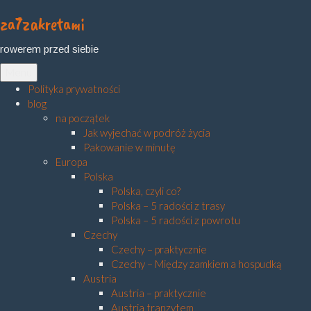
za7zakretami
Skip
to
rowerem przed siebie
content
Menu
Polityka prywatności
blog
na początek
Jak wyjechać w podróż życia
Pakowanie w minutę
Europa
Polska
Polska, czyli co?
Polska – 5 radości z trasy
Polska – 5 radości z powrotu
Czechy
Czechy – praktycznie
Czechy – Między zamkiem a hospudką
Austria
Austria – praktycznie
Austria tranzytem