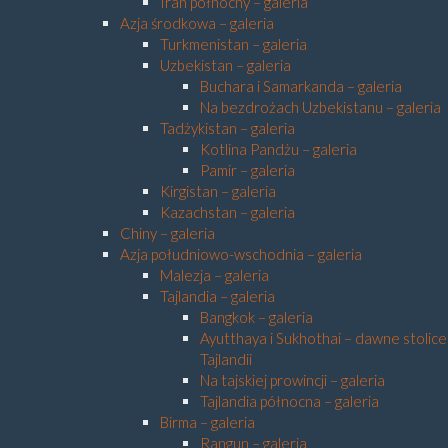
Iran północny – galeria
Azja środkowa – galeria
Turkmenistan – galeria
Uzbekistan – galeria
Buchara i Samarkanda – galeria
Na bezdrożach Uzbekistanu – galeria
Tadżykistan – galeria
Kotlina Pandżu – galeria
Pamir – galeria
Kirgistan – galeria
Kazachstan – galeria
Chiny – galeria
Azja południowo-wschodnia – galeria
Malezja – galeria
Tajlandia – galeria
Bangkok – galeria
Ayutthaya i Sukhothai – dawne stolice
Tajlandii
Na tajskiej prowincji – galeria
Tajlandia północna – galeria
Birma – galeria
Rangun – galeria