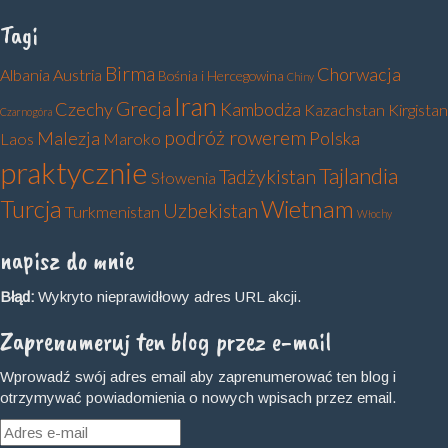
Tagi
Birma
Chorwacja
Albania
Austria
Bośnia i Hercegowina
Chiny
Iran
Grecja
Czechy
Kambodża
Kazachstan
Kirgistan
Czarnogóra
podróż rowerem
Malezja
Polska
Laos
Maroko
praktycznie
Tajlandia
Tadżykistan
Słowenia
Turcja
Wietnam
Uzbekistan
Turkmenistan
Włochy
napisz do mnie
Błąd:
Wykryto nieprawidłowy adres URL akcji.
Zaprenumeruj ten blog przez e-mail
Wprowadź swój adres email aby zaprenumerować ten blog i
otrzymywać powiadomienia o nowych wpisach przez email.
Adres
e-