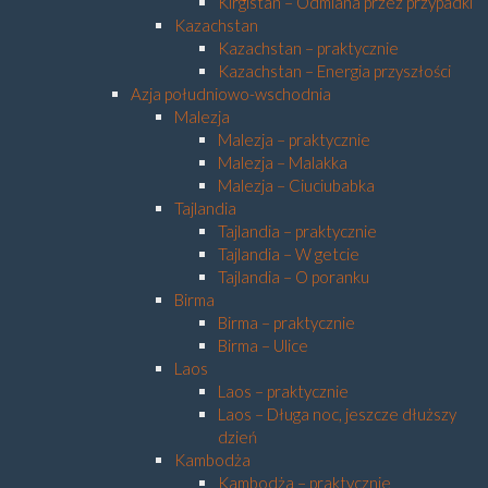
Kirgistan – Odmiana przez przypadki
Kazachstan
Kazachstan – praktycznie
Kazachstan – Energia przyszłości
Azja południowo-wschodnia
Malezja
Malezja – praktycznie
Malezja – Malakka
Malezja – Ciuciubabka
Tajlandia
Tajlandia – praktycznie
Tajlandia – W getcie
Tajlandia – O poranku
Birma
Birma – praktycznie
Birma – Ulice
Laos
Laos – praktycznie
Laos – Długa noc, jeszcze dłuższy
dzień
Kambodża
Kambodża – praktycznie