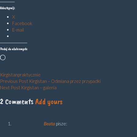
Udostępnij:
X
Facebook
E-mail
Dodaj do ulubionych:
Wczytywanie…
Kirgistan
praktycznie
Nawigacja
Previous Post
Kirgistan – Odmiana przez przypadki
Next Post
Kirgistan – galeria
wpisu
2 Comments
Add yours
Beata
pisze: