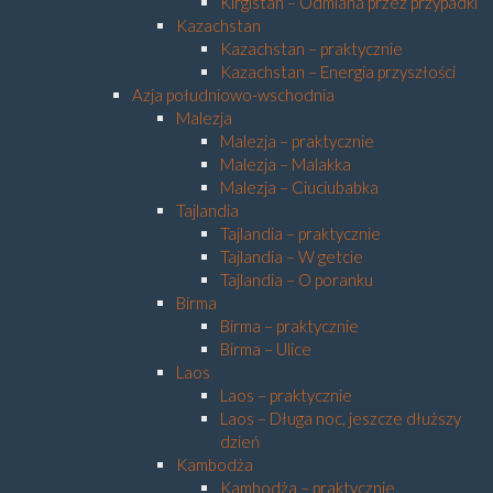
Kirgistan – Odmiana przez przypadki
Kazachstan
Kazachstan – praktycznie
Kazachstan – Energia przyszłości
Azja południowo-wschodnia
Malezja
Malezja – praktycznie
Malezja – Malakka
Malezja – Ciuciubabka
Tajlandia
Tajlandia – praktycznie
Tajlandia – W getcie
Tajlandia – O poranku
Birma
Birma – praktycznie
Birma – Ulice
Laos
Laos – praktycznie
Laos – Długa noc, jeszcze dłuższy
dzień
Kambodża
Kambodża – praktycznie