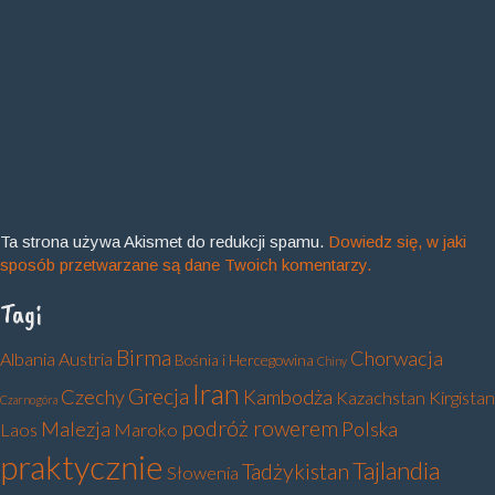
Ta strona używa Akismet do redukcji spamu.
Dowiedz się, w jaki
sposób przetwarzane są dane Twoich komentarzy.
Tagi
Birma
Chorwacja
Albania
Austria
Bośnia i Hercegowina
Chiny
Iran
Grecja
Czechy
Kambodża
Kazachstan
Kirgistan
Czarnogóra
podróż rowerem
Malezja
Polska
Laos
Maroko
praktycznie
Tajlandia
Tadżykistan
Słowenia