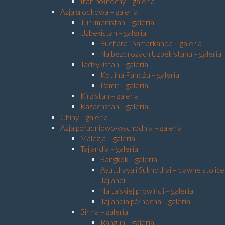
Iran północny – galeria
Azja środkowa – galeria
Turkmenistan – galeria
Uzbekistan – galeria
Buchara i Samarkanda – galeria
Na bezdrożach Uzbekistanu – galeria
Tadżykistan – galeria
Kotlina Pandżu – galeria
Pamir – galeria
Kirgistan – galeria
Kazachstan – galeria
Chiny – galeria
Azja południowo-wschodnia – galeria
Malezja – galeria
Tajlandia – galeria
Bangkok – galeria
Ayutthaya i Sukhothai – dawne stolice
Tajlandii
Na tajskiej prowincji – galeria
Tajlandia północna – galeria
Birma – galeria
Rangun – galeria