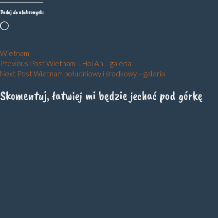
Dodaj do ulubionych:
Wczytywanie…
Wietnam
Nawigacja
Previous Post
Wietnam – Hoi An – galeria
Next Post
Wietnam południowy i środkowy – galeria
wpisu
Skomentuj, łatwiej mi będzie jechać pod górkę