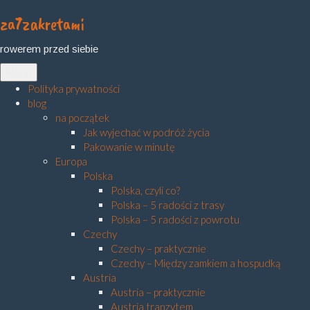
za7zakretami
Skip
to
rowerem przed siebie
content
Menu
Polityka prywatności
blog
na początek
Jak wyjechać w podróż życia
Pakowanie w minutę
Europa
Polska
Polska, czyli co?
Polska – 5 radości z trasy
Polska – 5 radości z powrotu
Czechy
Czechy – praktycznie
Czechy – Między zamkiem a hospudką
Austria
Austria – praktycznie
Austria tranzytem