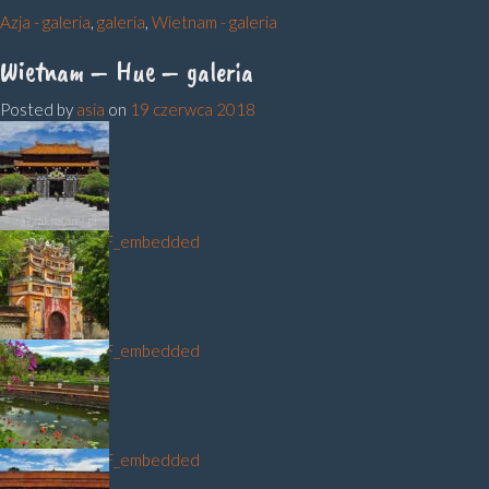
Azja - galeria
,
galeria
,
Wietnam - galeria
Wietnam – Hue – galeria
Posted by
asia
on
19 czerwca 2018
DSC_9310_NEF_embedded
DSC_9290_NEF_embedded
DSC_9350_NEF_embedded