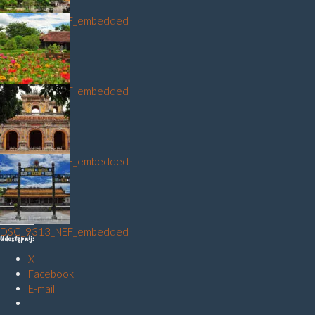
DSC_9293_NEF_embedded
DSC_9351_NEF_embedded
DSC_9274_NEF_embedded
DSC_9313_NEF_embedded
Udostępnij:
X
Facebook
E-mail