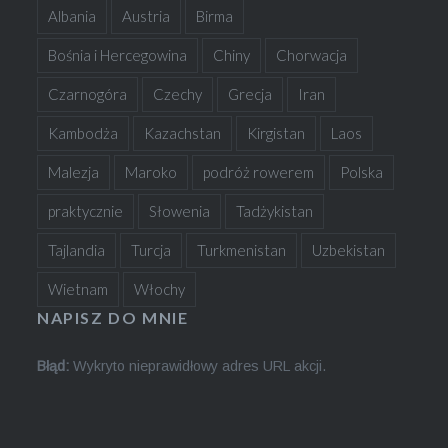
Albania
Austria
Birma
Bośnia i Hercegowina
Chiny
Chorwacja
Czarnogóra
Czechy
Grecja
Iran
Kambodża
Kazachstan
Kirgistan
Laos
Malezja
Maroko
podróż rowerem
Polska
praktycznie
Słowenia
Tadżykistan
Tajlandia
Turcja
Turkmenistan
Uzbekistan
Wietnam
Włochy
NAPISZ DO MNIE
Błąd:
Wykryto nieprawidłowy adres URL akcji.