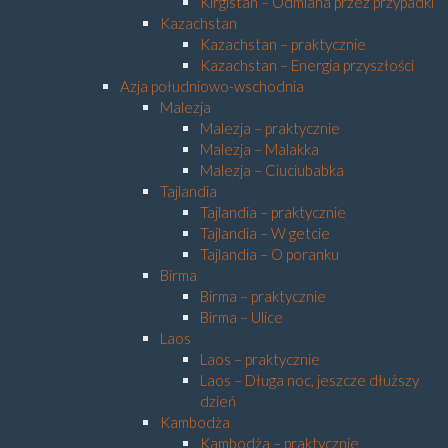
Kirgistan – Odmiana przez przypadki
Kazachstan
Kazachstan – praktycznie
Kazachstan – Energia przyszłości
Azja południowo-wschodnia
Malezja
Malezja – praktycznie
Malezja – Malakka
Malezja – Ciuciubabka
Tajlandia
Tajlandia – praktycznie
Tajlandia – W getcie
Tajlandia – O poranku
Birma
Birma – praktycznie
Birma – Ulice
Laos
Laos – praktycznie
Laos – Długa noc, jeszcze dłuższy
dzień
Kambodża
Kambodża – praktycznie