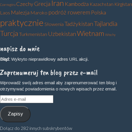
Iran
Grecja
Czechy
Kambodża
Kazachstan
Kirgistan
Czarnogóra
podróż rowerem
Malezja
Polska
Laos
Maroko
praktycznie
Tajlandia
Tadżykistan
Słowenia
Turcja
Wietnam
Uzbekistan
Turkmenistan
Włochy
napisz do mnie
Błąd:
Wykryto nieprawidłowy adres URL akcji.
Zaprenumeruj ten blog przez e-mail
Wprowadź swój adres email aby zaprenumerować ten blog i
otrzymywać powiadomienia o nowych wpisach przez email.
Adres
e-
mail
Zapisy
Dołącz do 282 innych subskrybentów