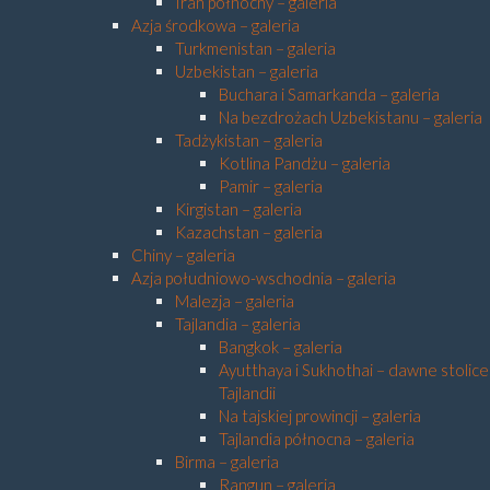
Iran północny – galeria
Azja środkowa – galeria
Turkmenistan – galeria
Uzbekistan – galeria
Buchara i Samarkanda – galeria
Na bezdrożach Uzbekistanu – galeria
Tadżykistan – galeria
Kotlina Pandżu – galeria
Pamir – galeria
Kirgistan – galeria
Kazachstan – galeria
Chiny – galeria
Azja południowo-wschodnia – galeria
Malezja – galeria
Tajlandia – galeria
Bangkok – galeria
Ayutthaya i Sukhothai – dawne stolice
Tajlandii
Na tajskiej prowincji – galeria
Tajlandia północna – galeria
Birma – galeria
Rangun – galeria