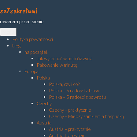
za7zakretami
Skip
to
rowerem przed siebie
content
Menu
Polityka prywatności
blog
na początek
Jak wyjechać w podróż życia
Pakowanie w minutę
Europa
Polska
Polska, czyli co?
Polska – 5 radości z trasy
Polska – 5 radości z powrotu
Czechy
Czechy – praktycznie
Czechy – Między zamkiem a hospudką
Austria
Austria – praktycznie
Austria tranzytem