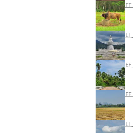
DSC_2664_NEF
DSC_2484_NEF
DSC_2618_NEF
DSC_2711_NEF
DSC_3950_NEF