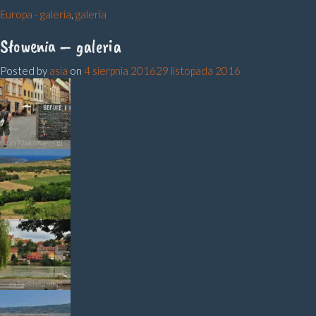
Europa - galeria
,
galeria
Słowenia – galeria
Posted by
asia
on
4 sierpnia 2016
29 listopada 2016
Lubljana2
morze_01
Maribor