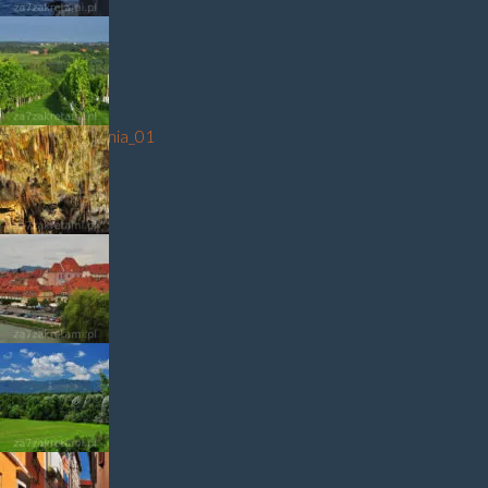
Piran
winniecesłowenia_01
Postojna
Maribor3
góry