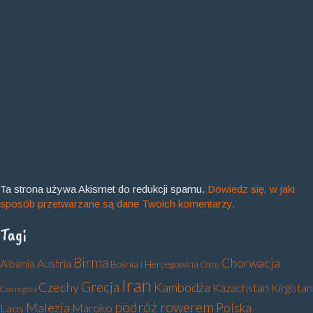
Ta strona używa Akismet do redukcji spamu.
Dowiedz się, w jaki
sposób przetwarzane są dane Twoich komentarzy.
Tagi
Birma
Chorwacja
Albania
Austria
Bośnia i Hercegowina
Chiny
Iran
Grecja
Czechy
Kambodża
Kazachstan
Kirgistan
Czarnogóra
podróż rowerem
Malezja
Polska
Laos
Maroko