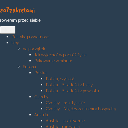
za7zakretami
Skip
to
rowerem przed siebie
content
Menu
Polityka prywatności
blog
na początek
Jak wyjechać w podróż życia
Pakowanie w minutę
Europa
Polska
Polska, czyli co?
Polska – 5 radości z trasy
Polska – 5 radości z powrotu
Czechy
Czechy – praktycznie
Czechy – Między zamkiem a hospudką
Austria
Austria – praktycznie
Austria tranzytem