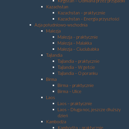
Kirgistan – Odmiana przez przypadki
Kazachstan
Kazachstan – praktycznie
Kazachstan – Energia przyszłości
Azja południowo-wschodnia
Malezja
Malezja – praktycznie
Malezja – Malakka
Malezja – Ciuciubabka
Tajlandia
Tajlandia – praktycznie
Tajlandia – W getcie
Tajlandia – O poranku
Birma
Birma – praktycznie
Birma – Ulice
Laos
Laos – praktycznie
Laos – Długa noc, jeszcze dłuższy
dzień
Kambodża
Kambodża – praktycznie