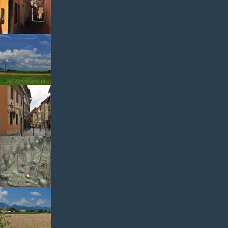
Koper
okolice
Lubljany
Lubljana
Lubljana3