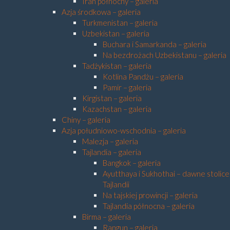
Iran północny – galeria
Azja środkowa – galeria
Turkmenistan – galeria
Uzbekistan – galeria
Buchara i Samarkanda – galeria
Na bezdrożach Uzbekistanu – galeria
Tadżykistan – galeria
Kotlina Pandżu – galeria
Pamir – galeria
Kirgistan – galeria
Kazachstan – galeria
Chiny – galeria
Azja południowo-wschodnia – galeria
Malezja – galeria
Tajlandia – galeria
Bangkok – galeria
Ayutthaya i Sukhothai – dawne stolice
Tajlandii
Na tajskiej prowincji – galeria
Tajlandia północna – galeria
Birma – galeria
Rangun – galeria