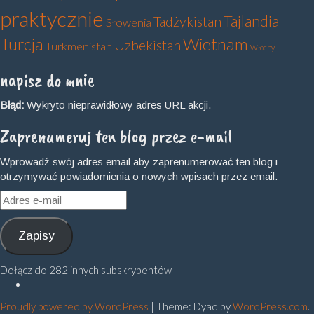
praktycznie
Tajlandia
Tadżykistan
Słowenia
Turcja
Wietnam
Uzbekistan
Turkmenistan
Włochy
napisz do mnie
Błąd:
Wykryto nieprawidłowy adres URL akcji.
Zaprenumeruj ten blog przez e-mail
Wprowadź swój adres email aby zaprenumerować ten blog i
otrzymywać powiadomienia o nowych wpisach przez email.
Adres
e-
mail
Zapisy
Dołącz do 282 innych subskrybentów
Polityka
prywatności
Proudly powered by WordPress
|
Theme: Dyad by
WordPress.com
.