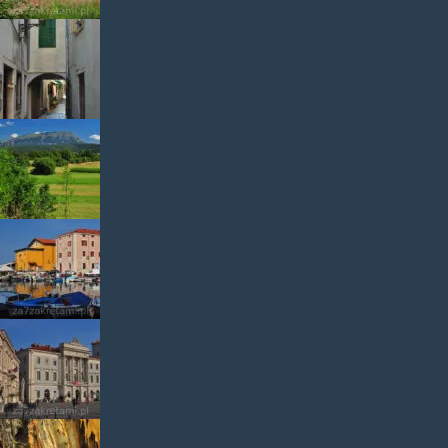
widoki z trasy
Piran4
koło granicy z
Włochami
Piran2
Piran3