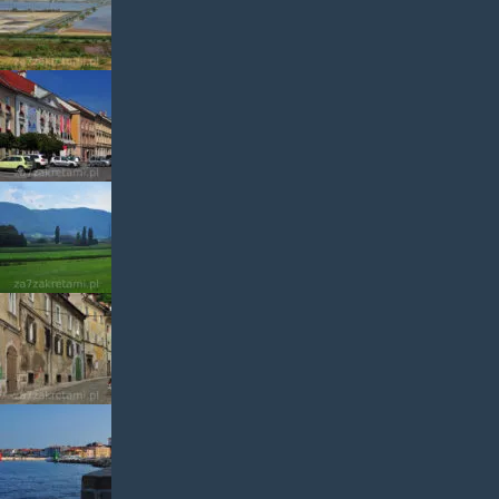
soliny
Celje
górki
Słowenii_01
Lubljana4