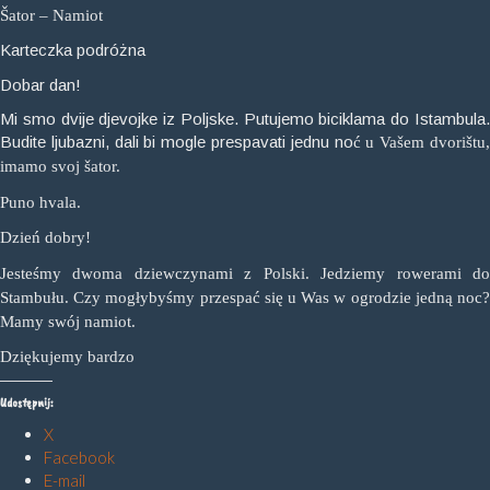
Š
ator – Namiot
Karteczka podróżna
Dobar dan!
Mi smo dvije djevojke iz Poljske. Putujemo biciklama do Istambula.
Budite ljubazni, dali bi mogle prespavati jednu no
ć
u Va
š
em dvori
š
tu
imamo svoj
š
ator.
Puno hvala.
Dzień dobry!
Jesteśmy dwoma dziewczynami z Polski. Jedziemy rowerami do
Stambułu. Czy mogłybyśmy przespać się u Was w ogrodzie jedną noc?
Mamy swój namiot.
Dziękujemy bardzo
Udostępnij:
X
Facebook
E-mail