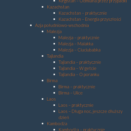
Kirgistan – Odmiana przez przypadki
Kazachstan
Kazachstan – praktycznie
Kazachstan – Energia przyszłości
Azja południowo-wschodnia
Malezja
Malezja – praktycznie
Malezja – Malakka
Malezja – Ciuciubabka
Tajlandia
Tajlandia – praktycznie
Tajlandia – W getcie
Tajlandia – O poranku
Birma
Birma – praktycznie
Birma – Ulice
Laos
Laos – praktycznie
Laos – Długa noc, jeszcze dłuższy
dzień
Kambodża
Kambodża – praktycznie