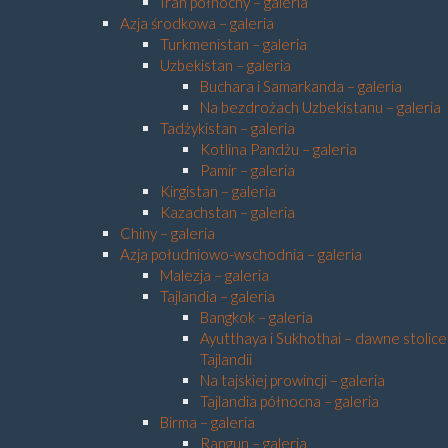
Iran północny – galeria
Azja środkowa – galeria
Turkmenistan – galeria
Uzbekistan – galeria
Buchara i Samarkanda – galeria
Na bezdrożach Uzbekistanu – galeria
Tadżykistan – galeria
Kotlina Pandżu – galeria
Pamir – galeria
Kirgistan – galeria
Kazachstan – galeria
Chiny – galeria
Azja południowo-wschodnia – galeria
Malezja – galeria
Tajlandia – galeria
Bangkok – galeria
Ayutthaya i Sukhothai – dawne stolice
Tajlandii
Na tajskiej prowincji – galeria
Tajlandia północna – galeria
Birma – galeria
Rangun – galeria