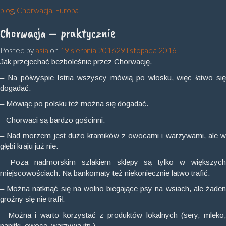
blog
,
Chorwacja
,
Europa
Chorwacja – praktycznie
Posted by
asia
on
19 sierpnia 2016
29 listopada 2016
Jak przejechać bezboleśnie przez Chorwację.
– Na półwyspie Istria wszyscy mówią po włosku, więc łatwo się
dogadać.
– Mówiąc po polsku też można się dogadać.
– Chorwaci są bardzo gościnni.
– Nad morzem jest dużo kramików z owocami i warzywami, ale w
głębi kraju już nie.
– Poza nadmorskim szlakiem sklepy są tylko w większych
miejscowościach. Na bankomaty też niekoniecznie łatwo trafić.
– Można natknąć się na wolno biegające psy na wsiach, ale żaden
groźny się nie trafił.
– Można i warto korzystać z produktów lokalnych (sery, mleko,
napitki, owoce, warzywa itp.)