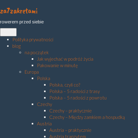
za7zakretami
Skip
to
rowerem przed siebie
content
Menu
Polityka prywatności
blog
na początek
Jak wyjechać w podróż życia
Pakowanie w minutę
Europa
Polska
Polska, czyli co?
Polska – 5 radości z trasy
Polska – 5 radości z powrotu
Czechy
Czechy – praktycznie
Czechy – Między zamkiem a hospudką
Austria
Austria – praktycznie
Austria tranzytem