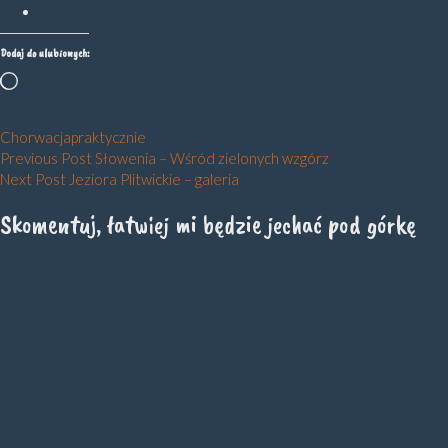
Dodaj do ulubionych:
Wczytywanie…
Chorwacja
praktycznie
Nawigacja
Previous Post
Słowenia – Wśród zielonych wzgórz
Next Post
Jeziora Plitwickie – galeria
wpisu
Skomentuj, łatwiej mi będzie jechać pod górkę