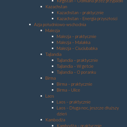
Kirgistan – Odmiana przez przypadki
Kazachstan
Kazachstan – praktycznie
Kazachstan – Energia przyszłości
Azja południowo-wschodnia
Malezja
Malezja – praktycznie
Malezja – Malakka
Malezja – Ciuciubabka
Tajlandia
Tajlandia – praktycznie
Tajlandia – W getcie
Tajlandia – O poranku
Birma
Birma – praktycznie
Birma – Ulice
Laos
Laos – praktycznie
Laos – Długa noc, jeszcze dłuższy
dzień
Kambodża
Kambodża – praktycznie