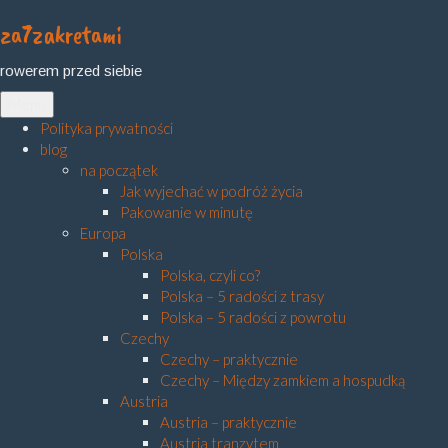
za7zakretami
Skip
to
rowerem przed siebie
content
Menu
Polityka prywatności
blog
na początek
Jak wyjechać w podróż życia
Pakowanie w minutę
Europa
Polska
Polska, czyli co?
Polska – 5 radości z trasy
Polska – 5 radości z powrotu
Czechy
Czechy – praktycznie
Czechy – Między zamkiem a hospudką
Austria
Austria – praktycznie
Austria tranzytem