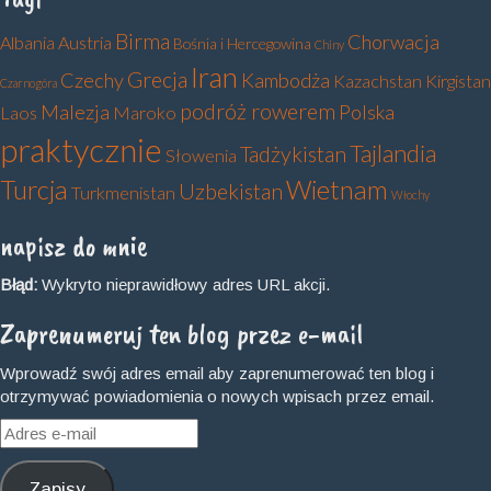
Birma
Chorwacja
Albania
Austria
Bośnia i Hercegowina
Chiny
Iran
Grecja
Czechy
Kambodża
Kazachstan
Kirgistan
Czarnogóra
podróż rowerem
Malezja
Polska
Laos
Maroko
praktycznie
Tajlandia
Tadżykistan
Słowenia
Turcja
Wietnam
Uzbekistan
Turkmenistan
Włochy
napisz do mnie
Błąd:
Wykryto nieprawidłowy adres URL akcji.
Zaprenumeruj ten blog przez e-mail
Wprowadź swój adres email aby zaprenumerować ten blog i
otrzymywać powiadomienia o nowych wpisach przez email.
Adres
e-
mail
Zapisy