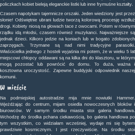
policzkach kobiet bieleją eleganckie listki lub inne frymuśne kształty.
Czasem napotykam tajemnicze orszaki. Jeden wiedziony jest przez
słonie! Odświętnie ubrani ludzie tworzą kolorową procesję wzdłuż
drogi. Kobiety niosą na głowach tace z owocami. Potem w równym
rządku idą młodsi, czasem również muzykanci. Najważniejsze są
jednak dzieci. Kilkoro jedzie na koniach lub w bogato zdobionych
zaprzęgach. Trzymane są nad nimi tradycyjne parasolki.
Właścicielka jednego z hosteli wyjaśnia mi potem, że w wieku 5 lat
miejscowi chłopcy oddawani są na kilka dni do klasztoru, w którym
mogą pozostać lub powrócić do domu. To duża, ważna i
kosztowna uroczystość. Zapewne buddyjski odpowiednik naszej
komunii.
W mieście
Na podmiejskiej autostradzie mija mnie nowiutki Hammer.
Wjeżdżając do centrum, mijam osiedla nowoczesnych bloków i
biurowców. W samym środku miasta stoi galeria handlowa.
Wchodzę do środka pchana ciekawością, bo galeria handlowa po
tym wszystkim, co widziałam wcześniej, wydaje mi się bytem
prawdziwie kosmicznym. I jest rzeczywiście. Na środku stoi