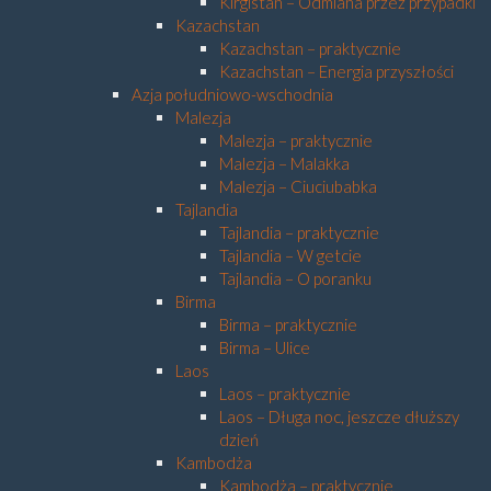
Kirgistan – Odmiana przez przypadki
Kazachstan
Kazachstan – praktycznie
Kazachstan – Energia przyszłości
Azja południowo-wschodnia
Malezja
Malezja – praktycznie
Malezja – Malakka
Malezja – Ciuciubabka
Tajlandia
Tajlandia – praktycznie
Tajlandia – W getcie
Tajlandia – O poranku
Birma
Birma – praktycznie
Birma – Ulice
Laos
Laos – praktycznie
Laos – Długa noc, jeszcze dłuższy
dzień
Kambodża
Kambodża – praktycznie