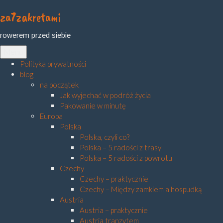
za7zakretami
Skip
to
rowerem przed siebie
content
Menu
Polityka prywatności
blog
na początek
Jak wyjechać w podróż życia
Pakowanie w minutę
Europa
Polska
Polska, czyli co?
Polska – 5 radości z trasy
Polska – 5 radości z powrotu
Czechy
Czechy – praktycznie
Czechy – Między zamkiem a hospudką
Austria
Austria – praktycznie
Austria tranzytem