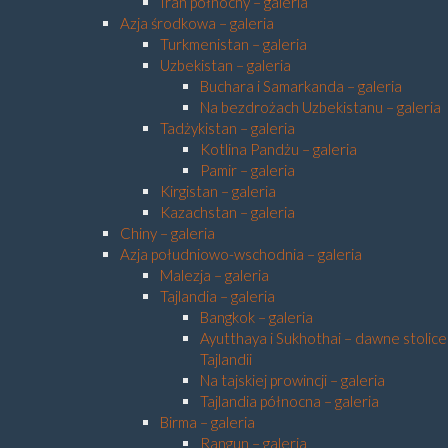
Iran północny – galeria
Azja środkowa – galeria
Turkmenistan – galeria
Uzbekistan – galeria
Buchara i Samarkanda – galeria
Na bezdrożach Uzbekistanu – galeria
Tadżykistan – galeria
Kotlina Pandżu – galeria
Pamir – galeria
Kirgistan – galeria
Kazachstan – galeria
Chiny – galeria
Azja południowo-wschodnia – galeria
Malezja – galeria
Tajlandia – galeria
Bangkok – galeria
Ayutthaya i Sukhothai – dawne stolice
Tajlandii
Na tajskiej prowincji – galeria
Tajlandia północna – galeria
Birma – galeria
Rangun – galeria