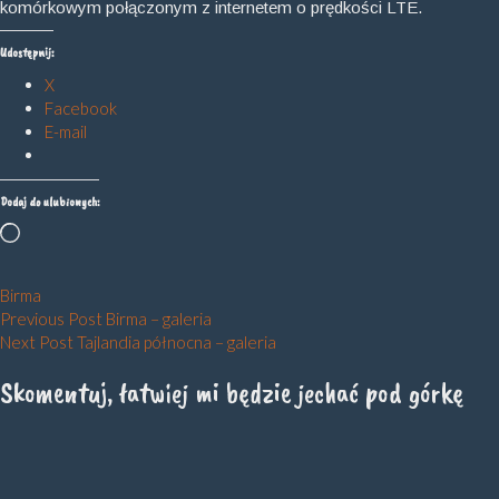
komórkowym połączonym z internetem o prędkości LTE.
Udostępnij:
X
Facebook
E-mail
Dodaj do ulubionych:
Wczytywanie…
Birma
Nawigacja
Previous Post
Birma – galeria
Next Post
Tajlandia północna – galeria
wpisu
Skomentuj, łatwiej mi będzie jechać pod górkę