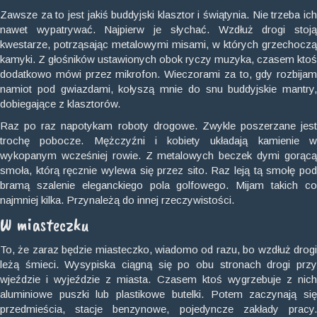
Zawsze za to jest jakiś buddyjski klasztor i świątynia. Nie trzeba ich
nawet wypatrywać. Najpierw je słychać. Wzdłuż drogi stoją
kwestarze, potrząsając metalowymi misami, w których grzechoczą
kamyki. Z głośników ustawionych obok ryczy muzyka, czasem ktoś
dodatkowo mówi przez mikrofon. Wieczorami za to, gdy rozbijam
namiot pod gwiazdami, kołyszą mnie do snu buddyjskie mantry,
dobiegające z klasztorów.
Raz po raz napotykam roboty drogowe. Zwykle poszerzane jest
trochę pobocze. Mężczyźni i kobiety układają kamienie w
wykopanym wcześniej rowie. Z metalowych beczek dymi gorącą
smoła, którą ręcznie wylewa się przez sito. Raz leją tą smołę pod
bramą szalenie eleganckiego pola golfowego. Mijam takich co
najmniej kilka. Przynależą do innej rzeczywistości.
W miasteczku
To, że zaraz będzie miasteczko, wiadomo od razu, bo wzdłuż drogi
leżą śmieci. Wysypiska ciągną się po obu stronach drogi przy
wjeździe i wyjeździe z miasta. Czasem ktoś wygrzebuje z nich
aluminiowe puszki lub plastikowe butelki. Potem zaczynają się
przedmieścia, stacje benzynowe, pojedyncze zakłady pracy.