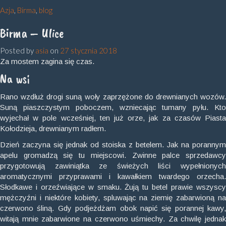
Azja
,
Birma
,
blog
Birma – Ulice
Posted by
asia
on
27 stycznia 2018
Za mostem zagina się czas.
Na wsi
Rano wzdłuż drogi suną woły zaprzężone do drewnianych wozów.
Suną piaszczystym poboczem, wzniecając tumany pyłu. Kto
wyjechał w pole wcześniej, ten już orze, jak za czasów Piasta
Kołodzieja, drewnianym radłem.
Dzień zaczyna się jednak od stoiska z betelem. Jak na porannym
apelu gromadzą się tu miejscowi. Zwinne palce sprzedawcy
przygotowują zawiniątka ze świeżych liści wypełnionych
aromatycznymi przyprawami i kawałkiem twardego orzecha.
Słodkawe i orzeźwiające w smaku. Żują tu betel prawie wszyscy
mężczyźni i niektóre kobiety, spluwając na ziemię zabarwioną na
czerwono śliną. Gdy podjeżdżam obok napić się porannej kawy,
witają mnie zabarwione na czerwono uśmiechy. Za chwilę jednak