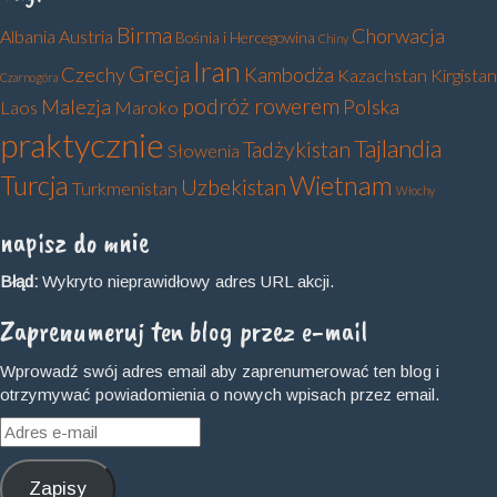
Birma
Chorwacja
Albania
Austria
Bośnia i Hercegowina
Chiny
Iran
Grecja
Czechy
Kambodża
Kazachstan
Kirgistan
Czarnogóra
podróż rowerem
Malezja
Polska
Laos
Maroko
praktycznie
Tajlandia
Tadżykistan
Słowenia
Turcja
Wietnam
Uzbekistan
Turkmenistan
Włochy
napisz do mnie
Błąd:
Wykryto nieprawidłowy adres URL akcji.
Zaprenumeruj ten blog przez e-mail
Wprowadź swój adres email aby zaprenumerować ten blog i
otrzymywać powiadomienia o nowych wpisach przez email.
Adres
e-
mail
Zapisy