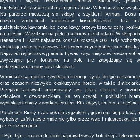
wysoka i pięknie udekorowana choinka. Miejscowi, głównie
buddyści, robią sobie pod nią zdjęcia. Ja też. W końcu zaraz święta.
Na parterze mieszczą się sklepy z szyldami: Armani, Boss i
dużych, zachodnich koncernów kosmetycznych. Jest też
puściusieńka kawiarnia, bo cena kawy przewyższa tu cenę posiłku
na mieście. Wjeżdżam na piętro ruchomymi schodami. W sklepach
Benettona i Espirit najtańsza koszula kosztuje 60$. Gdy wchodzę
obskakują mnie sprzedawcy, bo jestem jedyną potencjalną klientką.
Najwyraźniej jednak wypada tu bywać, więc miejscowi siedzą sobie
zwyczajnie przy fontannie na dole, nie zapędzając się w
niebezpieczne rejony kas fiskalnych.
W mieście są, oprócz zwykłego ulicznego życia, drogie restauracje
oraz czasem niezwykle ekskluzywne hotele. A także śmieciarki.
Przejazd takowych anonsowany jest przez idącego z przodu
człowieka z dzwoneczkiem. Na ten dźwięk z pobliskich bram
wyskakują kobiety z workami śmieci. Kto zdążył, ten ma szczęście.
Po ulicach Birmy czas pełznie zygzakiem, gdzie mu się podoba, a
wyboisty asfalt niesie mnie nie tylko przez wsie i miasteczka, ale i
przez różne epoki.
– Bye, bye – macha do mnie najprawdziwszy kołodziej z telefonem