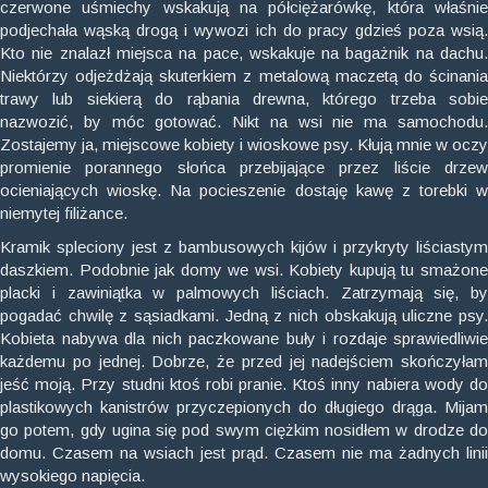
czerwone uśmiechy wskakują na półciężarówkę, która właśnie
podjechała wąską drogą i wywozi ich do pracy gdzieś poza wsią.
Kto nie znalazł miejsca na pace, wskakuje na bagażnik na dachu.
Niektórzy odjeżdżają skuterkiem z metalową maczetą do ścinania
trawy lub siekierą do rąbania drewna, którego trzeba sobie
nazwozić, by móc gotować. Nikt na wsi nie ma samochodu.
Zostajemy ja, miejscowe kobiety i wioskowe psy. Kłują mnie w oczy
promienie porannego słońca przebijające przez liście drzew
ocieniających wioskę. Na pocieszenie dostaję kawę z torebki w
niemytej filiżance.
Kramik spleciony jest z bambusowych kijów i przykryty liściastym
daszkiem. Podobnie jak domy we wsi. Kobiety kupują tu smażone
placki i zawiniątka w palmowych liściach. Zatrzymają się, by
pogadać chwilę z sąsiadkami. Jedną z nich obskakują uliczne psy.
Kobieta nabywa dla nich paczkowane buły i rozdaje sprawiedliwie
każdemu po jednej. Dobrze, że przed jej nadejściem skończyłam
jeść moją. Przy studni ktoś robi pranie. Ktoś inny nabiera wody do
plastikowych kanistrów przyczepionych do długiego drąga. Mijam
go potem, gdy ugina się pod swym ciężkim nosidłem w drodze do
domu. Czasem na wsiach jest prąd. Czasem nie ma żadnych linii
wysokiego napięcia.