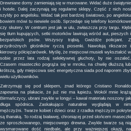
Drewniane domy zamieniają się w murowane. Widać duże świątynie
i hotele. Dalej zaczynają się regularne sklepy. Część z nich nosi
szyldy po angielsku. Widać tak jest bardziej światowo, po angielsku
bowiem mówi tu niewiele osób. Sprzedaje się telefony komórkowe
czy skutery. W centrum jest jak w ulu, zwłaszcza przy targu. Kłębi
się tłum kupujących, setki motorków lawirują wśród aut, pieszych i
bezpańskich psów. Wszyscy trąbią. Gwiżdże policjant. Z
przydrożnych głośników ryczą piosenki. Nawołują rikszarze i
kierowcy półciężarówek. Myślę, że miejscowi musieli wykształcić w
sobie przez lata rodzaj selektywnej głuchoty, by nie oszaleć.
Czasem miasteczko pogrąża się w mroku, na chwilę dłuższą lub
krótszą, gdy miejscowa sieć energetyczna siada pod naporem zbyt
wielu użytkowników.
Zatrzymuję się pod sklepem, znad którego Cristiano Ronaldo
zapewnia na plakacie, że już nie ma łupieżu. Wokół mnie krążą
Birmańczycy, ubrani zwykle w longyi – kawał materiału noszony jak
długa spódnica. Zaskakująco naturalnie wyglądają w nim
mężczyźni. Twarze kobiet i dzieci oraz z rzadka mężczyzn pokryte
są thanaką. To rodzaj białawej, chroniącej przed słońcem maseczki
ze sproszkowanego, miejscowego drewna. Zwykle twarze są nią
wysmarowane dość niedbale, ale przy ważniejszej okazji, na