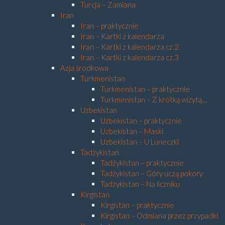
Turcja – Zamiana
Iran
Iran – praktycznie
Iran – Kartki z kalendarza
Iran – Kartki z kalendarza cz.2
Iran – Kartki z kalendarza cz.3
Azja środkowa
Turkmenistan
Turkmenistan – praktycznie
Turkmenistan – Z krótką wizytą…
Uzbekistan
Uzbekistan – praktycznie
Uzbekistan – Maski
Uzbekistan – U Luneczki
Tadżykistan
Tadżykistan – praktycznie
Tadżykistan – Góry uczą pokory
Tadżykistan – Na liczniku
Kirgistan
Kirgistan – praktycznie
Kirgistan – Odmiana przez przypadki