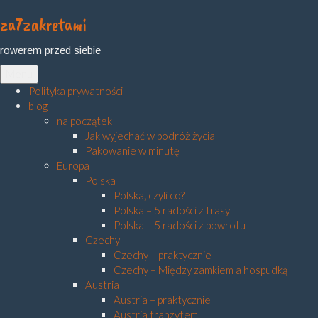
za7zakretami
Skip
to
rowerem przed siebie
content
Menu
Polityka prywatności
blog
na początek
Jak wyjechać w podróż życia
Pakowanie w minutę
Europa
Polska
Polska, czyli co?
Polska – 5 radości z trasy
Polska – 5 radości z powrotu
Czechy
Czechy – praktycznie
Czechy – Między zamkiem a hospudką
Austria
Austria – praktycznie
Austria tranzytem