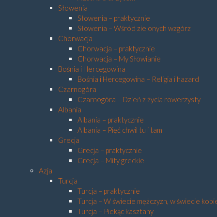
Słowenia
Słowenia – praktycznie
Słowenia – Wśród zielonych wzgórz
Chorwacja
Chorwacja – praktycznie
Chorwacja – My Słowianie
Bośnia i Hercegowina
Bośnia i Hercegowina – Religia i hazard
Czarnogóra
Czarnogóra – Dzień z życia rowerzysty
Albania
Albania – praktycznie
Albania – Pięć chwil tu i tam
Grecja
Grecja – praktycznie
Grecja – Mity greckie
Azja
Turcja
Turcja – praktycznie
Turcja – W świecie mężczyzn, w świecie kobi
Turcja – Piekąc kasztany