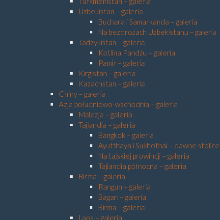
Turkmenistan – galeria
Uzbekistan – galeria
Buchara i Samarkanda – galeria
Na bezdrożach Uzbekistanu – galeria
Tadżykistan – galeria
Kotlina Pandżu – galeria
Pamir – galeria
Kirgistan – galeria
Kazachstan – galeria
Chiny – galeria
Azja południowo-wschodnia – galeria
Malezja – galeria
Tajlandia – galeria
Bangkok – galeria
Ayutthaya i Sukhothai – dawne stolice 
Na tajskiej prowincji – galeria
Tajlandia północna – galeria
Birma – galeria
Rangun – galeria
Bagan – galeria
Birma – galeria
Laos – galeria