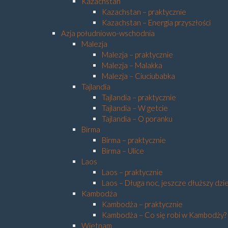
Kazachstan
Kazachstan – praktycznie
Kazachstan – Energia przyszłości
Azja południowo-wschodnia
Malezja
Malezja – praktycznie
Malezja – Malakka
Malezja – Ciuciubabka
Tajlandia
Tajlandia – praktycznie
Tajlandia – W getcie
Tajlandia – O poranku
Birma
Birma – praktycznie
Birma – Ulice
Laos
Laos – praktycznie
Laos – Długa noc, jeszcze dłuższy dzi
Kambodża
Kambodża – praktycznie
Kambodża – Co się robi w Kambodży?
Wietnam