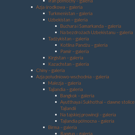
Iran północny – galeria
Azja środkowa – galeria
Turkmenistan – galeria
Uzbekistan – galeria
Buchara i Samarkanda – galeria
Na bezdrożach Uzbekistanu – galeria
Tadżykistan – galeria
Kotlina Pandżu – galeria
Pamir – galeria
Kirgistan – galeria
Kazachstan – galeria
Chiny – galeria
Azja południowo-wschodnia – galeria
Malezja – galeria
Tajlandia – galeria
Bangkok – galeria
Ayutthaya i Sukhothai – dawne stolice
Tajlandii
Na tajskiej prowincji – galeria
Tajlandia północna – galeria
Birma – galeria
Rangun – galeria