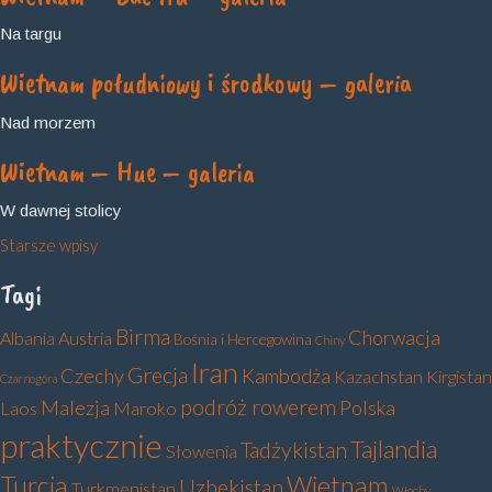
Na targu
Wietnam południowy i środkowy – galeria
Nad morzem
Wietnam – Hue – galeria
W dawnej stolicy
Nawigacja
Starsze wpisy
po
Tagi
wpisach
Birma
Chorwacja
Albania
Austria
Bośnia i Hercegowina
Chiny
Iran
Grecja
Czechy
Kambodża
Kazachstan
Kirgistan
Czarnogóra
podróż rowerem
Malezja
Polska
Laos
Maroko
praktycznie
Tajlandia
Tadżykistan
Słowenia
Turcja
Wietnam
Uzbekistan
Turkmenistan
Włochy