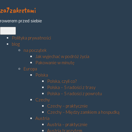
za7zakretami
Skip
to
rowerem przed siebie
content
Menu
Polityka prywatności
blog
na początek
Jak wyjechać w podróż życia
Pakowanie w minutę
Europa
Polska
Polska, czyli co?
Polska – 5 radości z trasy
Polska – 5 radości z powrotu
Czechy
Czechy – praktycznie
Czechy – Między zamkiem a hospudką
Austria
Austria – praktycznie
Austria tranzytem