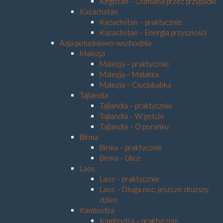
Kirgistan – Odmiana przez przypadki
Kazachstan
Kazachstan – praktycznie
Kazachstan – Energia przyszłości
Azja południowo-wschodnia
Malezja
Malezja – praktycznie
Malezja – Malakka
Malezja – Ciuciubabka
Tajlandia
Tajlandia – praktycznie
Tajlandia – W getcie
Tajlandia – O poranku
Birma
Birma – praktycznie
Birma – Ulice
Laos
Laos – praktycznie
Laos – Długa noc, jeszcze dłuższy
dzień
Kambodża
Kambodża – praktycznie