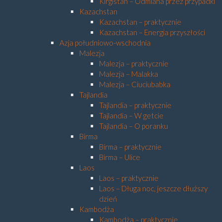
Kirgistan – Odmiana przez przypadki
Kazachstan
Kazachstan – praktycznie
Kazachstan – Energia przyszłości
Azja południowo-wschodnia
Malezja
Malezja – praktycznie
Malezja – Malakka
Malezja – Ciuciubabka
Tajlandia
Tajlandia – praktycznie
Tajlandia – W getcie
Tajlandia – O poranku
Birma
Birma – praktycznie
Birma – Ulice
Laos
Laos – praktycznie
Laos – Długa noc, jeszcze dłuższy
dzień
Kambodża
Kambodża – praktycznie