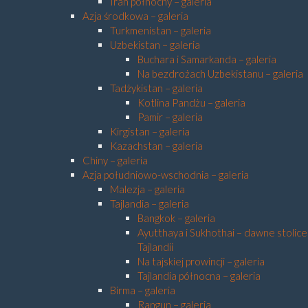
Iran północny – galeria
Azja środkowa – galeria
Turkmenistan – galeria
Uzbekistan – galeria
Buchara i Samarkanda – galeria
Na bezdrożach Uzbekistanu – galeria
Tadżykistan – galeria
Kotlina Pandżu – galeria
Pamir – galeria
Kirgistan – galeria
Kazachstan – galeria
Chiny – galeria
Azja południowo-wschodnia – galeria
Malezja – galeria
Tajlandia – galeria
Bangkok – galeria
Ayutthaya i Sukhothai – dawne stolice
Tajlandii
Na tajskiej prowincji – galeria
Tajlandia północna – galeria
Birma – galeria
Rangun – galeria