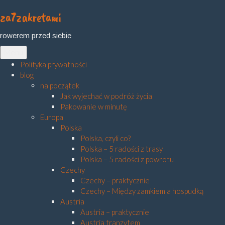
za7zakretami
Skip
to
rowerem przed siebie
content
Menu
Polityka prywatności
blog
na początek
Jak wyjechać w podróż życia
Pakowanie w minutę
Europa
Polska
Polska, czyli co?
Polska – 5 radości z trasy
Polska – 5 radości z powrotu
Czechy
Czechy – praktycznie
Czechy – Między zamkiem a hospudką
Austria
Austria – praktycznie
Austria tranzytem