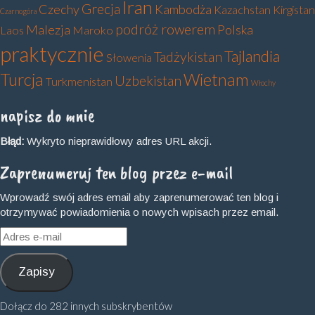
Iran
Grecja
Czechy
Kambodża
Kazachstan
Kirgistan
Czarnogóra
podróż rowerem
Malezja
Polska
Laos
Maroko
praktycznie
Tajlandia
Tadżykistan
Słowenia
Turcja
Wietnam
Uzbekistan
Turkmenistan
Włochy
napisz do mnie
Błąd:
Wykryto nieprawidłowy adres URL akcji.
Zaprenumeruj ten blog przez e-mail
Wprowadź swój adres email aby zaprenumerować ten blog i
otrzymywać powiadomienia o nowych wpisach przez email.
Adres
e-
mail
Zapisy
Dołącz do 282 innych subskrybentów