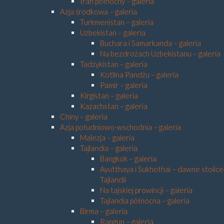
Iran północny – galeria
Azja środkowa – galeria
Turkmenistan – galeria
Uzbekistan – galeria
Buchara i Samarkanda – galeria
Na bezdrożach Uzbekistanu – galeria
Tadżykistan – galeria
Kotlina Pandżu – galeria
Pamir – galeria
Kirgistan – galeria
Kazachstan – galeria
Chiny – galeria
Azja południowo-wschodnia – galeria
Malezja – galeria
Tajlandia – galeria
Bangkok – galeria
Ayutthaya i Sukhothai – dawne stolice
Tajlandii
Na tajskiej prowincji – galeria
Tajlandia północna – galeria
Birma – galeria
Rangun – galeria