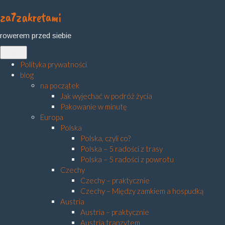
za7zakretami
Skip
to
rowerem przed siebie
content
Menu
Polityka prywatności
blog
na początek
Jak wyjechać w podróż życia
Pakowanie w minutę
Europa
Polska
Polska, czyli co?
Polska – 5 radości z trasy
Polska – 5 radości z powrotu
Czechy
Czechy – praktycznie
Czechy – Między zamkiem a hospudką
Austria
Austria – praktycznie
Austria tranzytem