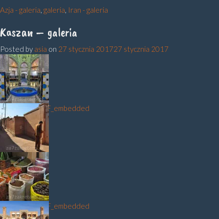
Azja - galeria
,
galeria
,
Iran - galeria
Kaszan – galeria
Posted by
asia
on
27 stycznia 2017
27 stycznia 2017
DSC_3375_NEF_embedded
5_01
DSC_3522_NEF_embedded