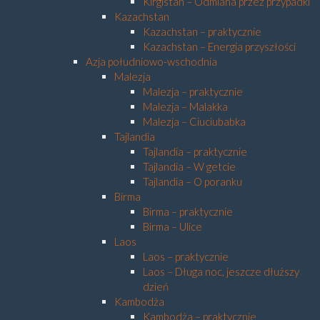
Kirgistan – Odmiana przez przypadki
Kazachstan
Kazachstan – praktycznie
Kazachstan – Energia przyszłości
Azja południowo-wschodnia
Malezja
Malezja – praktycznie
Malezja – Malakka
Malezja – Ciuciubabka
Tajlandia
Tajlandia – praktycznie
Tajlandia – W getcie
Tajlandia – O poranku
Birma
Birma – praktycznie
Birma – Ulice
Laos
Laos – praktycznie
Laos – Długa noc, jeszcze dłuższy
dzień
Kambodża
Kambodża – praktycznie