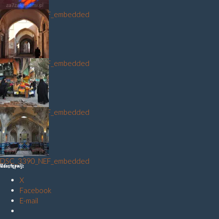
DSC_3479_NEF_embedded
DSC_3295_NEF_embedded
DSC_3518_NEF_embedded
DSC_3390_NEF_embedded
Udostępnij:
X
Facebook
E-mail