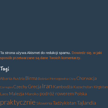
Ta strona używa Akismet do redukcji spamu.
Dowiedz się, w jaki
sposób przetwarzane są dane Twoich komentarzy.
Tagi
Birma
Chorwacja
Albania
Austria
Bośnia i Hercegowina
Chiny
Iran
Grecja
Czechy
Kambodża
Kazachstan
Kirgistan
Czarnogóra
podróż rowerem
Malezja
Polska
Laos
Maroko
praktycznie
Tajlandia
Tadżykistan
Słowenia