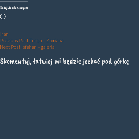
Dodaj do ulubionych:
Wczytywanie…
Iran
Nawigacja
Previous Post
Turcja – Zamiana
Next Post
Isfahan – galeria
wpisu
Skomentuj, łatwiej mi będzie jechać pod górkę