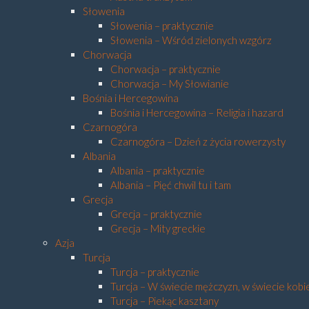
Słowenia
Słowenia – praktycznie
Słowenia – Wśród zielonych wzgórz
Chorwacja
Chorwacja – praktycznie
Chorwacja – My Słowianie
Bośnia i Hercegowina
Bośnia i Hercegowina – Religia i hazard
Czarnogóra
Czarnogóra – Dzień z życia rowerzysty
Albania
Albania – praktycznie
Albania – Pięć chwil tu i tam
Grecja
Grecja – praktycznie
Grecja – Mity greckie
Azja
Turcja
Turcja – praktycznie
Turcja – W świecie mężczyzn, w świecie kobi
Turcja – Piekąc kasztany