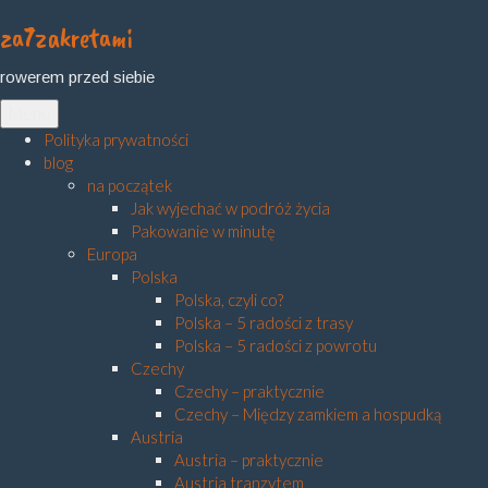
za7zakretami
Skip
to
rowerem przed siebie
content
Menu
Polityka prywatności
blog
na początek
Jak wyjechać w podróż życia
Pakowanie w minutę
Europa
Polska
Polska, czyli co?
Polska – 5 radości z trasy
Polska – 5 radości z powrotu
Czechy
Czechy – praktycznie
Czechy – Między zamkiem a hospudką
Austria
Austria – praktycznie
Austria tranzytem