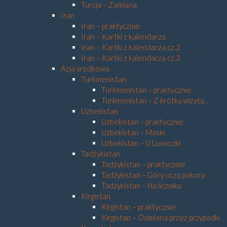
Turcja – Zamiana
Iran
Iran – praktycznie
Iran – Kartki z kalendarza
Iran – Kartki z kalendarza cz.2
Iran – Kartki z kalendarza cz.3
Azja środkowa
Turkmenistan
Turkmenistan – praktycznie
Turkmenistan – Z krótką wizytą…
Uzbekistan
Uzbekistan – praktycznie
Uzbekistan – Maski
Uzbekistan – U Luneczki
Tadżykistan
Tadżykistan – praktycznie
Tadżykistan – Góry uczą pokory
Tadżykistan – Na liczniku
Kirgistan
Kirgistan – praktycznie
Kirgistan – Odmiana przez przypadki