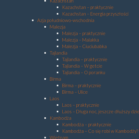
Kazachstan
Kazachstan – praktycznie
Kazachstan – Energia przyszłości
Azja południowo-wschodnia
Malezja
Malezja – praktycznie
Malezja – Malakka
Malezja – Ciuciubabka
Tajlandia
Tajlandia – praktycznie
Tajlandia – W getcie
Tajlandia – O poranku
Birma
Birma – praktycznie
Birma – Ulice
Laos
Laos – praktycznie
Laos – Długa noc, jeszcze dłuższy dzi
Kambodża
Kambodża – praktycznie
Kambodża – Co się robi w Kambodży?
Wietnam