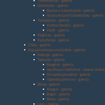
Turkmenistan – galeria
Uzbekistan – galeria
Buchara i Samarkanda – galeria
Na bezdrożach Uzbekistanu – galeria
Tadżykistan – galeria
Kotlina Pandżu – galeria
Pamir – galeria
Kirgistan – galeria
Kazachstan – galeria
Chiny – galeria
Azja południowo-wschodnia – galeria
Malezja – galeria
Tajlandia – galeria
Bangkok – galeria
Ayutthaya i Sukhothai – dawne stolice 
Na tajskiej prowincji – galeria
Tajlandia północna – galeria
Birma – galeria
Rangun – galeria
Bagan – galeria
Birma – galeria
Laos – galeria