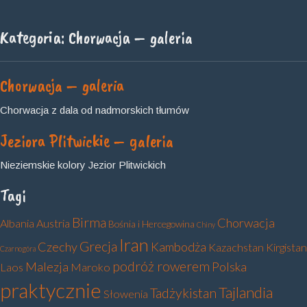
Kategoria:
Chorwacja – galeria
Chorwacja – galeria
Chorwacja z dala od nadmorskich tłumów
Jeziora Plitwickie – galeria
Nieziemskie kolory Jezior Plitwickich
Tagi
Birma
Chorwacja
Albania
Austria
Bośnia i Hercegowina
Chiny
Iran
Grecja
Czechy
Kambodża
Kazachstan
Kirgistan
Czarnogóra
podróż rowerem
Malezja
Polska
Laos
Maroko
praktycznie
Tajlandia
Tadżykistan
Słowenia