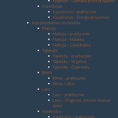
Kirgistan – Odmiana przez przypadki
Kazachstan
Kazachstan – praktycznie
Kazachstan – Energia przyszłości
Azja południowo-wschodnia
Malezja
Malezja – praktycznie
Malezja – Malakka
Malezja – Ciuciubabka
Tajlandia
Tajlandia – praktycznie
Tajlandia – W getcie
Tajlandia – O poranku
Birma
Birma – praktycznie
Birma – Ulice
Laos
Laos – praktycznie
Laos – Długa noc, jeszcze dłuższy
dzień
Kambodża
Kambodża – praktycznie