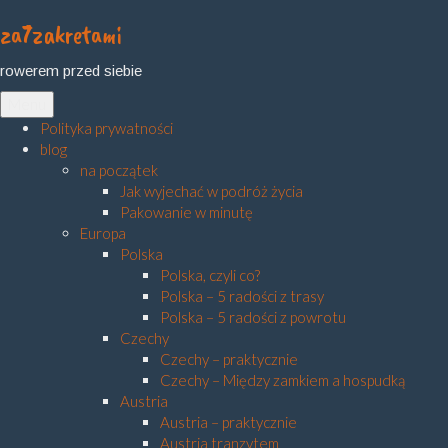
za7zakretami
Skip
to
rowerem przed siebie
content
Menu
Polityka prywatności
blog
na początek
Jak wyjechać w podróż życia
Pakowanie w minutę
Europa
Polska
Polska, czyli co?
Polska – 5 radości z trasy
Polska – 5 radości z powrotu
Czechy
Czechy – praktycznie
Czechy – Między zamkiem a hospudką
Austria
Austria – praktycznie
Austria tranzytem