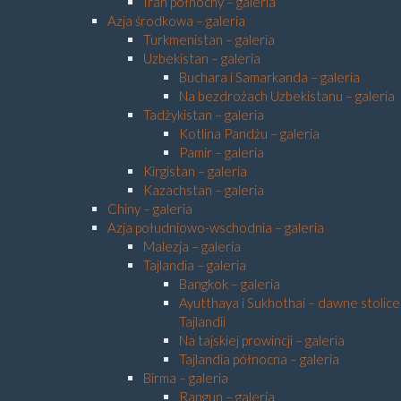
Iran północny – galeria
Azja środkowa – galeria
Turkmenistan – galeria
Uzbekistan – galeria
Buchara i Samarkanda – galeria
Na bezdrożach Uzbekistanu – galeria
Tadżykistan – galeria
Kotlina Pandżu – galeria
Pamir – galeria
Kirgistan – galeria
Kazachstan – galeria
Chiny – galeria
Azja południowo-wschodnia – galeria
Malezja – galeria
Tajlandia – galeria
Bangkok – galeria
Ayutthaya i Sukhothai – dawne stolice
Tajlandii
Na tajskiej prowincji – galeria
Tajlandia północna – galeria
Birma – galeria
Rangun – galeria