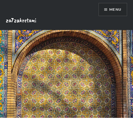
Skip
MENU
to
content
za7zakretami