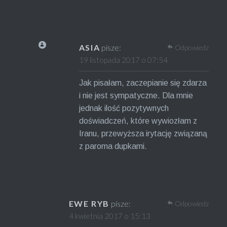
ASIA
pisze:
Odpowiedz
19 listopada 2017 o 07:54
Jak pisałam, zaczepianie się zdarza
i nie jest sympatyczne. Dla mnie
jednak ilość pozytywnych
doświadczeń, które wywiozłam z
Iranu, przewyższa irytację związaną
z paroma dupkami.
EWE RYB
pisze:
Odpowiedz
4 kwietnia 2017 o 15:13