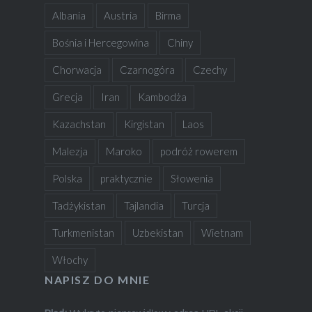
Albania
Austria
Birma
Bośnia i Hercegowina
Chiny
Chorwacja
Czarnogóra
Czechy
Grecja
Iran
Kambodża
Kazachstan
Kirgistan
Laos
Malezja
Maroko
podróż rowerem
Polska
praktycznie
Słowenia
Tadżykistan
Tajlandia
Turcja
Turkmenistan
Uzbekistan
Wietnam
Włochy
NAPISZ DO MNIE