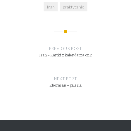
Iran
praktycznie
Nawigacja
wpisu
PREVIOUS POST
Iran – Kartki z kalendarza cz.2
NEXT POST
Khorasan – galeria