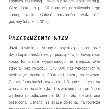
żadnych rezerwacji, tylko wpisałam dane hotelu).
Wizę dostałam po 10 minutach oczekiwania tego
samego ranka. Całość formalności trwała ok.1
godziny (styczeń 2017).
PRZEDŁUŻENIE WIZY
Jazd
– dwie kopie strony z danymi z paszportu oraz
dwie kopie irańskiej wizy i pieczątki wjazdowej, dwie
kopie formularza wypełnionego na miejscu, dwa
zdjęcia (bez hidżabu), 345 000 riali wpłaconych w
okolicznym banku + 5000 riali opłaty na miejscu.
Całość formalności trwała ok. 1,5 godz., turyści są
wpuszczani poza kolejką. Rozważono moją prośbę o
wydanie przedłużenia na 60 dni, ale została ona
odrzucona. Uznano, że zdążę dojechać na rowerze