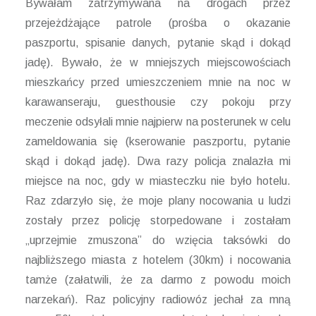
Bywałam zatrzymywana na drogach przez
przejeżdżające patrole (prośba o okazanie
paszportu, spisanie danych, pytanie skąd i dokąd
jadę). Bywało, że w mniejszych miejscowościach
mieszkańcy przed umieszczeniem mnie na noc w
karawanseraju, guesthousie czy pokoju przy
meczenie odsyłali mnie najpierw na posterunek w celu
zameldowania się (kserowanie paszportu, pytanie
skąd i dokąd jadę). Dwa razy policja znalazła mi
miejsce na noc, gdy w miasteczku nie było hotelu.
Raz zdarzyło się, że moje plany nocowania u ludzi
zostały przez policję storpedowane i zostałam
„uprzejmie zmuszona” do wzięcia taksówki do
najbliższego miasta z hotelem (30km) i nocowania
tamże (załatwili, że za darmo z powodu moich
narzekań). Raz policyjny radiowóz jechał za mną