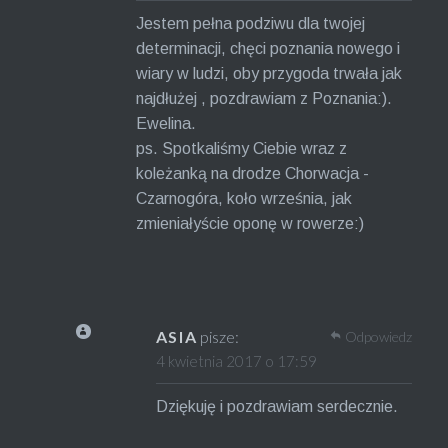
Jestem pełna podziwu dla twojej
determinacji, chęci poznania nowego i
wiary w ludzi, oby przygoda trwała jak
najdłużej , pozdrawiam z Poznania:).
Ewelina.
ps. Spotkaliśmy Ciebie wraz z
koleżanką na drodze Chorwacja -
Czarnogóra, koło września, jak
zmieniałyście oponę w rowerze:)
ASIA
pisze:
Odpowiedz
4 kwietnia 2017 o 17:59
Dziękuję i pozdrawiam serdecznie.