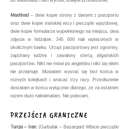
do Mashhadu i tam wyrobić kolejne przedłużenie.
Mashhad
– dwie kopie strony z danymi z paszportu
oraz dwie kopie irańskiej wizy i pieczątki wjazdowej,
dwie kopie formularza wypełnionego na miejscu, dwa
zdjęcia w hidżabie, 345 000 riali wpłaconych w
okolicznym banku. Urząd paszportowy jest ogromny,
zapchany ludźmi i zawalony stertą afgańskich
paszportów. Nikt nie mówi po angielsku i nikt się nikim
nie przejmuje. Musiałam wystać się bez końca w
różnych kolejkach i wracać trzy razy. Przedłużenie
dostałam w końcu wyłącznie dlatego, że za ostatnim
razem dużo nakłamałam. Nie polecam.
PRZEJŚCIA GRANICZNE
Turcja – Iran:
(Gurbulak – Bazargan) Wbicie pieczątki