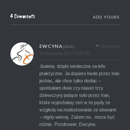
4 Comments
ADD YOURS
EWCYNA
pisze:
Odpowiedz
19 listopada 2017 o 07:00
Joanna, dzięki serdeczne za info
praktyczne. Ja dopiero bede przez Iran
jechac, ale chce tylko dodać –
spotkałam dwie czy nawet trzy
dziewczyny jadące solo przez Iran,
które wyjechałay zeń w te pędy ze
wzgledu na molestowanie ze słowami
– nigdy wiecej. Zatem no.. moze być
różnie. Pozdrower, Ewcyna