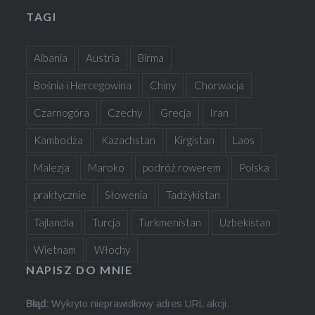
TAGI
Albania
Austria
Birma
Bośnia i Hercegowina
Chiny
Chorwacja
Czarnogóra
Czechy
Grecja
Iran
Kambodża
Kazachstan
Kirgistan
Laos
Malezja
Maroko
podróż rowerem
Polska
praktycznie
Słowenia
Tadżykistan
Tajlandia
Turcja
Turkmenistan
Uzbekistan
Wietnam
Włochy
NAPISZ DO MNIE
Błąd:
Wykryto nieprawidłowy adres URL akcji.