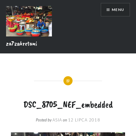
Skip
MENU
to
content
za7zakretami
DSC_8705_NEF_embedded
Posted by
ASIA
on
12 LIPCA 2018