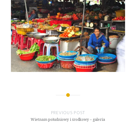
Nawigacja
wpisu
PREVIOUS POST
Wietnam południowy i środkowy – galeria