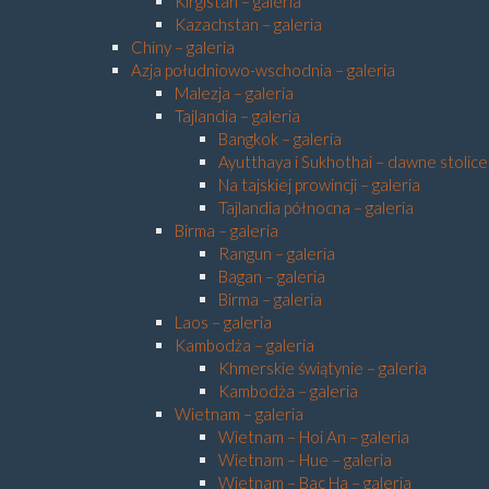
Kirgistan – galeria
Kazachstan – galeria
Chiny – galeria
Azja południowo-wschodnia – galeria
Malezja – galeria
Tajlandia – galeria
Bangkok – galeria
Ayutthaya i Sukhothai – dawne stolice 
Na tajskiej prowincji – galeria
Tajlandia północna – galeria
Birma – galeria
Rangun – galeria
Bagan – galeria
Birma – galeria
Laos – galeria
Kambodża – galeria
Khmerskie świątynie – galeria
Kambodża – galeria
Wietnam – galeria
Wietnam – Hoi An – galeria
Wietnam – Hue – galeria
Wietnam – Bac Ha – galeria