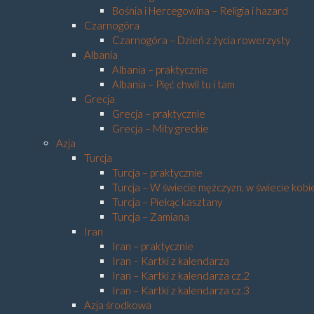
Bośnia i Hercegowina – Religia i hazard
Czarnogóra
Czarnogóra – Dzień z życia rowerzysty
Albania
Albania – praktycznie
Albania – Pięć chwil tu i tam
Grecja
Grecja – praktycznie
Grecja – Mity greckie
Azja
Turcja
Turcja – praktycznie
Turcja – W świecie mężczyzn, w świecie kobi
Turcja – Piekąc kasztany
Turcja – Zamiana
Iran
Iran – praktycznie
Iran – Kartki z kalendarza
Iran – Kartki z kalendarza cz.2
Iran – Kartki z kalendarza cz.3
Azja środkowa