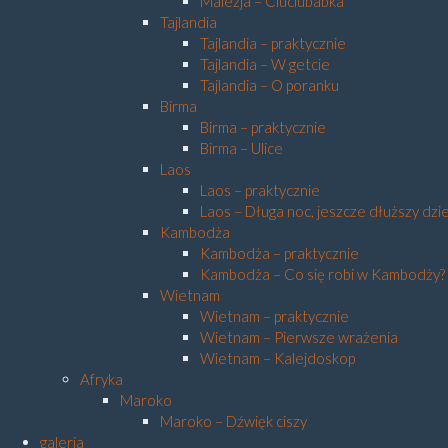
Malezja – Ciuciubabka
Tajlandia
Tajlandia – praktycznie
Tajlandia – W getcie
Tajlandia – O poranku
Birma
Birma – praktycznie
Birma – Ulice
Laos
Laos – praktycznie
Laos – Długa noc, jeszcze dłuższy dzi
Kambodża
Kambodża – praktycznie
Kambodża – Co się robi w Kambodży?
Wietnam
Wietnam – praktycznie
Wietnam – Pierwsze wrażenia
Wietnam – Kalejdoskop
Afryka
Maroko
Maroko – Dźwięk ciszy
galeria