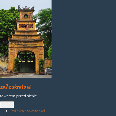
Skip
to
content
za7zakretami
rowerem przed siebie
Menu
Polityka prywatności