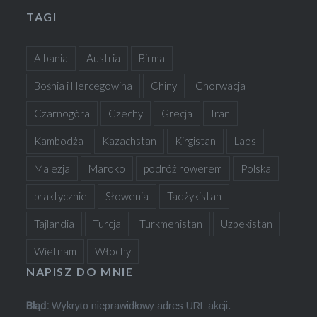
TAGI
Albania
Austria
Birma
Bośnia i Hercegowina
Chiny
Chorwacja
Czarnogóra
Czechy
Grecja
Iran
Kambodża
Kazachstan
Kirgistan
Laos
Malezja
Maroko
podróż rowerem
Polska
praktycznie
Słowenia
Tadżykistan
Tajlandia
Turcja
Turkmenistan
Uzbekistan
Wietnam
Włochy
NAPISZ DO MNIE
Błąd:
Wykryto nieprawidłowy adres URL akcji.