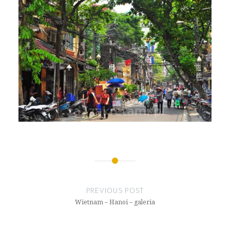
Nawigacja
wpisu
PREVIOUS POST
Wietnam – Hanoi – galeria