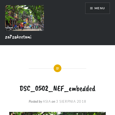
Skip
MENU
to
content
za7zakretami
DSC_0502_NEF_embedded
Posted by
ASIA
on
3 SIERPNIA 2018