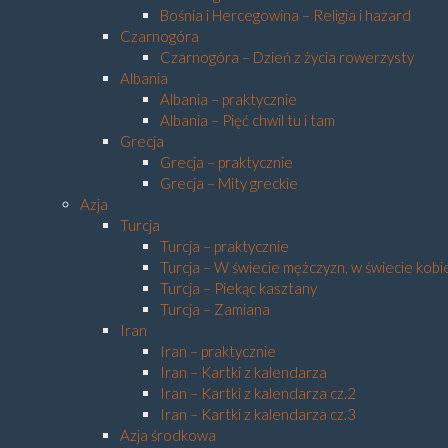
Bośnia i Hercegowina – Religia i hazard
Czarnogóra
Czarnogóra – Dzień z życia rowerzysty
Albania
Albania – praktycznie
Albania – Pięć chwil tu i tam
Grecja
Grecja – praktycznie
Grecja – Mity greckie
Azja
Turcja
Turcja – praktycznie
Turcja – W świecie mężczyzn, w świecie kobi
Turcja – Piekąc kasztany
Turcja – Zamiana
Iran
Iran – praktycznie
Iran – Kartki z kalendarza
Iran – Kartki z kalendarza cz.2
Iran – Kartki z kalendarza cz.3
Azja środkowa