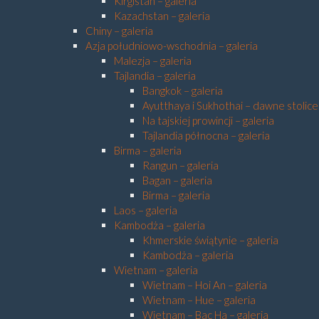
Kirgistan – galeria
Kazachstan – galeria
Chiny – galeria
Azja południowo-wschodnia – galeria
Malezja – galeria
Tajlandia – galeria
Bangkok – galeria
Ayutthaya i Sukhothai – dawne stolice 
Na tajskiej prowincji – galeria
Tajlandia północna – galeria
Birma – galeria
Rangun – galeria
Bagan – galeria
Birma – galeria
Laos – galeria
Kambodża – galeria
Khmerskie świątynie – galeria
Kambodża – galeria
Wietnam – galeria
Wietnam – Hoi An – galeria
Wietnam – Hue – galeria
Wietnam – Bac Ha – galeria