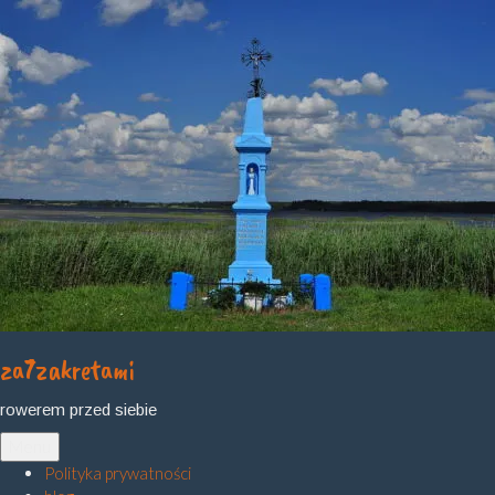
Skip
to
content
za7zakretami
rowerem przed siebie
Menu
Polityka prywatności