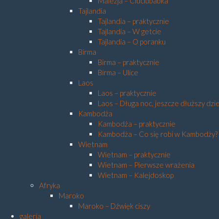
Malezja – Ciuciubabka
Tajlandia
Tajlandia – praktycznie
Tajlandia – W getcie
Tajlandia – O poranku
Birma
Birma – praktycznie
Birma – Ulice
Laos
Laos – praktycznie
Laos – Długa noc, jeszcze dłuższy dzi
Kambodża
Kambodża – praktycznie
Kambodża – Co się robi w Kambodży?
Wietnam
Wietnam – praktycznie
Wietnam – Pierwsze wrażenia
Wietnam – Kalejdoskop
Afryka
Maroko
Maroko – Dźwięk ciszy
galeria