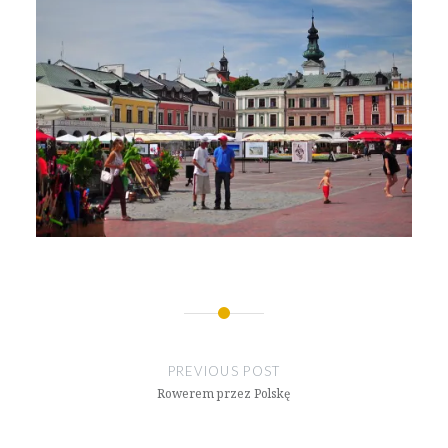
Nawigacja
wpisu
PREVIOUS POST
Rowerem przez Polskę