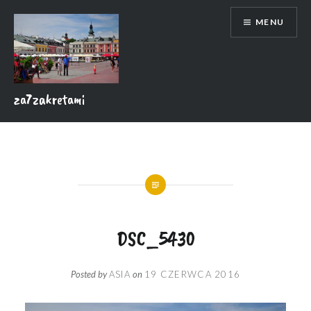
Skip
MENU
to
content
za7zakretami
DSC_5430
Posted by
ASIA
on
19 CZERWCA 2016