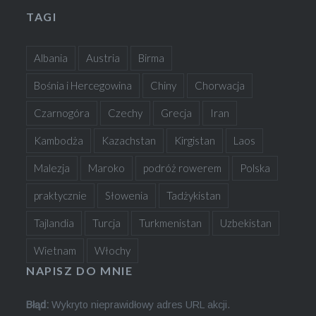
TAGI
Albania
Austria
Birma
Bośnia i Hercegowina
Chiny
Chorwacja
Czarnogóra
Czechy
Grecja
Iran
Kambodża
Kazachstan
Kirgistan
Laos
Malezja
Maroko
podróż rowerem
Polska
praktycznie
Słowenia
Tadżykistan
Tajlandia
Turcja
Turkmenistan
Uzbekistan
Wietnam
Włochy
NAPISZ DO MNIE
Błąd:
Wykryto nieprawidłowy adres URL akcji.