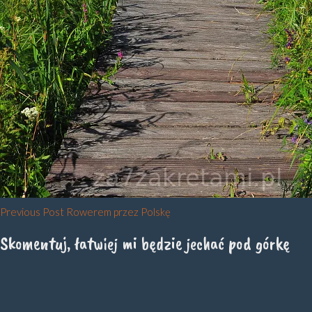
Nawigacja
Previous Post
Rowerem przez Polskę
wpisu
Skomentuj, łatwiej mi będzie jechać pod górkę