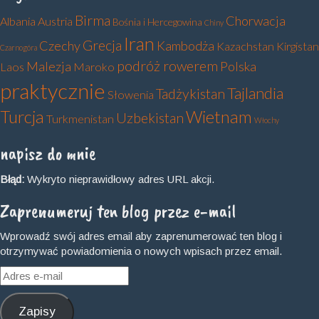
Birma
Chorwacja
Albania
Austria
Bośnia i Hercegowina
Chiny
Iran
Grecja
Czechy
Kambodża
Kazachstan
Kirgistan
Czarnogóra
podróż rowerem
Malezja
Polska
Laos
Maroko
praktycznie
Tajlandia
Tadżykistan
Słowenia
Turcja
Wietnam
Uzbekistan
Turkmenistan
Włochy
napisz do mnie
Błąd:
Wykryto nieprawidłowy adres URL akcji.
Zaprenumeruj ten blog przez e-mail
Wprowadź swój adres email aby zaprenumerować ten blog i
otrzymywać powiadomienia o nowych wpisach przez email.
Adres
e-
mail
Zapisy