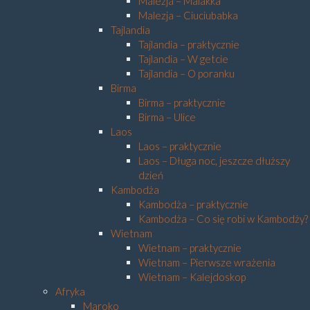
Malezja – Malakka
Malezja – Ciuciubabka
Tajlandia
Tajlandia – praktycznie
Tajlandia – W getcie
Tajlandia – O poranku
Birma
Birma – praktycznie
Birma – Ulice
Laos
Laos – praktycznie
Laos – Długa noc, jeszcze dłuższy
dzień
Kambodża
Kambodża – praktycznie
Kambodża – Co się robi w Kambodży?
Wietnam
Wietnam – praktycznie
Wietnam – Pierwsze wrażenia
Wietnam – Kalejdoskop
Afryka
Maroko