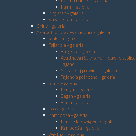
Kotlina Pandżu – galeria
Pamir – galeria
Kirgistan – galeria
Kazachstan – galeria
Chiny – galeria
Azja południowo-wschodnia – galeria
Malezja – galeria
Tajlandia – galeria
Bangkok – galeria
Ayutthaya i Sukhothai – dawne stolice
Tajlandii
Na tajskiej prowincji – galeria
Tajlandia północna – galeria
Birma – galeria
Rangun – galeria
Bagan – galeria
Birma – galeria
Laos – galeria
Kambodża – galeria
Khmerskie świątynie – galeria
Kambodża – galeria
Wietnam – galeria