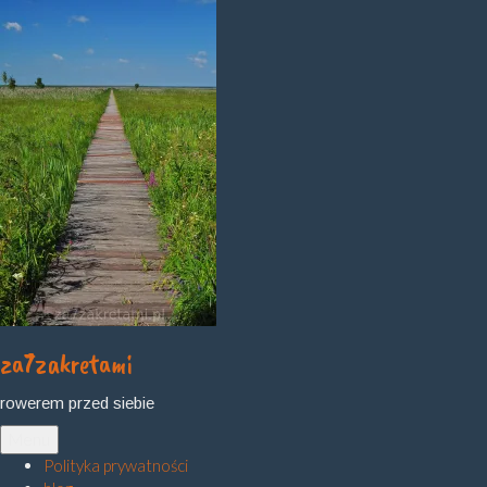
Skip
to
content
za7zakretami
rowerem przed siebie
Menu
Polityka prywatności