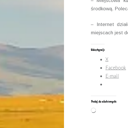
– Miejscowa ku
środkową. Pole
– Internet dzia
miejscach jest d
Udostępnij:
X
Facebook
E-mail
Dodaj do ulubionych:
Wczytywanie…