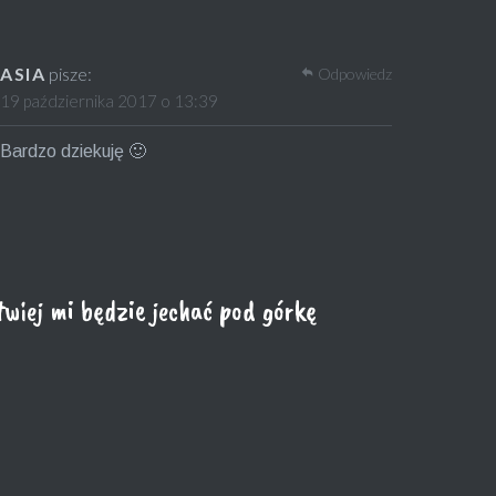
ASIA
pisze:
Odpowiedz
19 października 2017 o 13:39
Bardzo dziekuję 🙂
wiej mi będzie jechać pod górkę