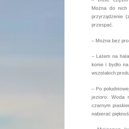
Można do nich 
przyrządzenie (
przespać.
– Można bez pro
– Latem na halac
konie i bydło n
wszelakich prod
– Po południowej
jezioro. Woda 
czarnym piaskie
nabierać pięknoś