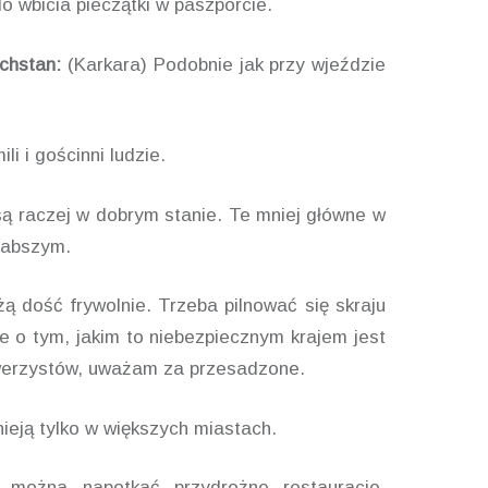
do wbicia pieczątki w paszporcie.
chstan:
(Karkara) Podobnie jak przy wjeździe
ili i gościnni ludzie.
są raczej w dobrym stanie. Te mniej główne w
łabszym.
ą dość frywolnie. Trzeba pilnować się skraju
rie o tym, jakim to niebezpiecznym krajem jest
owerzystów, uważam za przesadzone.
ieją tylko w większych miastach.
 można napotkać przydrożne restauracje.