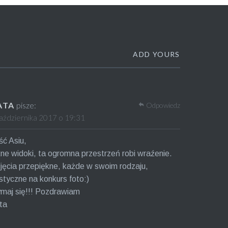
ADD YOURS
ATA
pisze:
Odpowiedz
aździernika 2017 o 19:31
ć Asiu,
ne widoki, ta ogromna przestrzeń robi wraźenie.
jęcia przepiękne, każde w swoim rodzaju,
styczne na konkurs foto:)
maj się!!! Pozdrawiam
ta