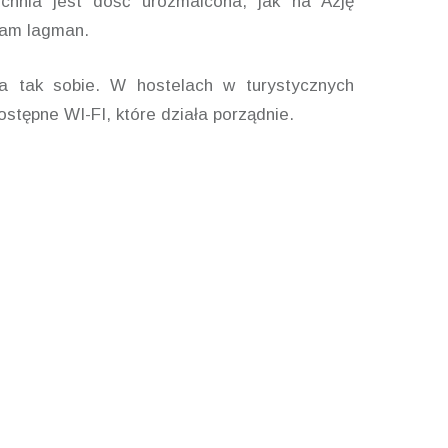
chnia jest dość urozmaicona, jak na Azję
cam lagman.
ła tak sobie. W hostelach w turystycznych
ostępne WI-FI, które działa porządnie.