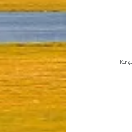
Nawigacja
wpisu
Kirg