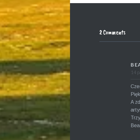
2 Comments
BE
14 p
Cześ
Pięk
A zd
arty
Trzy
Bea