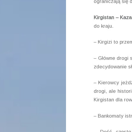
ograniczają się 
Kirgistan – Kaza
do kraju.
– Kirgizi to przem
– Główne drogi 
zdecydowanie s
– Kierowcy jeżdż
drogi, ale histo
Kirgistan dla r
– Bankomaty istn
– Dość często