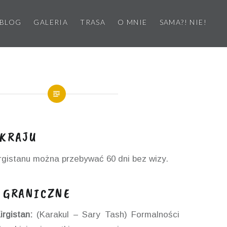
BLOG
GALERIA
TRASA
O MNIE
SAMA?! NIE!
 KRAJU
rgistanu można przebywać 60 dni bez wizy.
 GRANICZNE
rgistan:
(Karakul – Sary Tash) Formalności