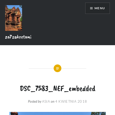
Skip
MENU
to
content
za7zakretami
DSC_7583_NEF_embedded
Posted by
ASIA
on
4 KWIETNIA 2018