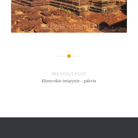
Nawigacja
wpisu
PREVIOUS POST
Khmerskie świątynie – galeria