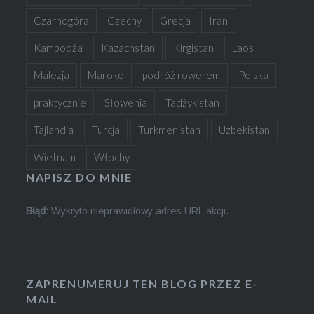
Czarnogóra
Czechy
Grecja
Iran
Kambodża
Kazachstan
Kirgistan
Laos
Malezja
Maroko
podróż rowerem
Polska
praktycznie
Słowenia
Tadżykistan
Tajlandia
Turcja
Turkmenistan
Uzbekistan
Wietnam
Włochy
NAPISZ DO MNIE
Błąd:
Wykryto nieprawidłowy adres URL akcji.
ZAPRENUMERUJ TEN BLOG PRZEZ E-
MAIL