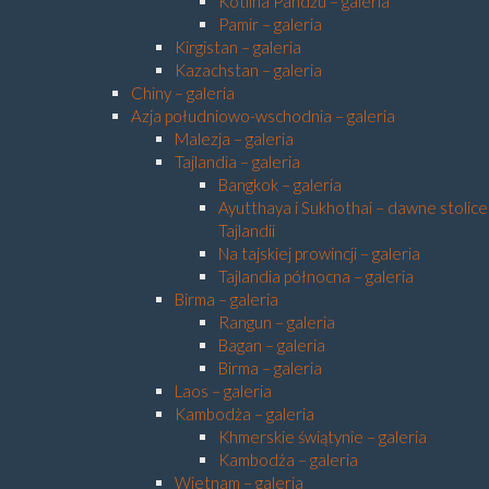
Kotlina Pandżu – galeria
Pamir – galeria
Kirgistan – galeria
Kazachstan – galeria
Chiny – galeria
Azja południowo-wschodnia – galeria
Malezja – galeria
Tajlandia – galeria
Bangkok – galeria
Ayutthaya i Sukhothai – dawne stolice
Tajlandii
Na tajskiej prowincji – galeria
Tajlandia północna – galeria
Birma – galeria
Rangun – galeria
Bagan – galeria
Birma – galeria
Laos – galeria
Kambodża – galeria
Khmerskie świątynie – galeria
Kambodża – galeria
Wietnam – galeria