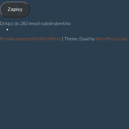
mail
Zapisy
Dołącz do 282 innych subskrybentów
Polityka
prywatności
Proudly powered by WordPress
|
Theme: Dyad by
WordPress.com
.