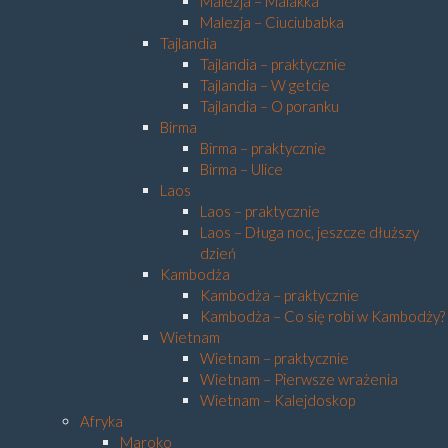
Malezja – Malakka
Malezja – Ciuciubabka
Tajlandia
Tajlandia – praktycznie
Tajlandia – W getcie
Tajlandia – O poranku
Birma
Birma – praktycznie
Birma – Ulice
Laos
Laos – praktycznie
Laos – Długa noc, jeszcze dłuższy
dzień
Kambodża
Kambodża – praktycznie
Kambodża – Co się robi w Kambodży?
Wietnam
Wietnam – praktycznie
Wietnam – Pierwsze wrażenia
Wietnam – Kalejdoskop
Afryka
Maroko