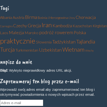
Tagi
Birma
Chorwacja
Albania
Austria
Bośnia i Hercegowina
Chiny
Iran
Grecja
Czechy
Kambodża
Kazachstan
Kirgistan
Czarnogóra
podróż rowerem
Malezja
Polska
Laos
Maroko
praktycznie
Tajlandia
Tadżykistan
Słowenia
Turcja
Wietnam
Uzbekistan
Turkmenistan
Włochy
napisz do mnie
Błąd:
Wykryto nieprawidłowy adres URL akcji.
Zaprenumeruj ten blog przez e-mail
Wprowadź swój adres email aby zaprenumerować ten blog i
otrzymywać powiadomienia o nowych wpisach przez email.
Adres
e-