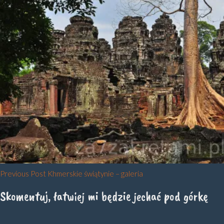
Nawigacja
Previous Post
Khmerskie świątynie – galeria
wpisu
Skomentuj, łatwiej mi będzie jechać pod górkę