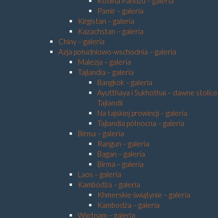
Kotlina Pandżu – galeria
Pamir – galeria
Kirgistan – galeria
Kazachstan – galeria
Chiny – galeria
Azja południowo-wschodnia – galeria
Malezja – galeria
Tajlandia – galeria
Bangkok – galeria
Ayutthaya i Sukhothai – dawne stolice
Tajlandii
Na tajskiej prowincji – galeria
Tajlandia północna – galeria
Birma – galeria
Rangun – galeria
Bagan – galeria
Birma – galeria
Laos – galeria
Kambodża – galeria
Khmerskie świątynie – galeria
Kambodża – galeria
Wietnam – galeria