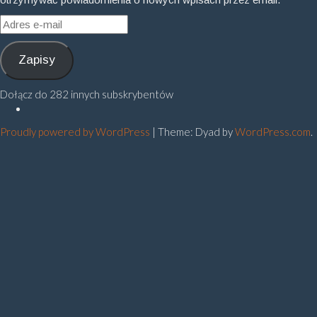
Adres
e-
mail
Zapisy
Dołącz do 282 innych subskrybentów
Polityka
prywatności
Proudly powered by WordPress
|
Theme: Dyad by
WordPress.com
.