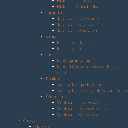
Malezja – Malakka
Malezja – Ciuciubabka
Tajlandia
Tajlandia – praktycznie
Tajlandia – W getcie
Tajlandia – O poranku
Birma
Birma – praktycznie
Birma – Ulice
Laos
Laos – praktycznie
Laos – Długa noc, jeszcze dłuższy
dzień
Kambodża
Kambodża – praktycznie
Kambodża – Co się robi w Kambodży?
Wietnam
Wietnam – praktycznie
Wietnam – Pierwsze wrażenia
Wietnam – Kalejdoskop
Afryka
Maroko