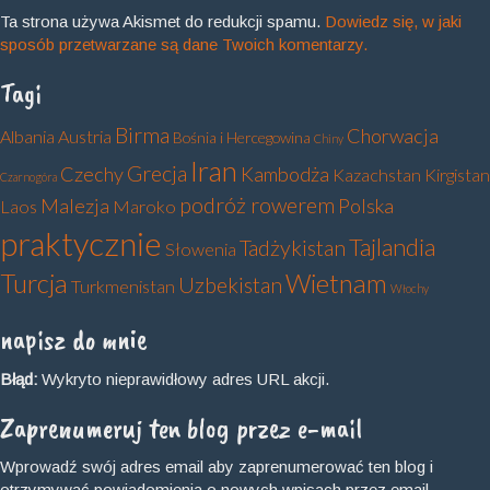
Ta strona używa Akismet do redukcji spamu.
Dowiedz się, w jaki
sposób przetwarzane są dane Twoich komentarzy.
Tagi
Birma
Chorwacja
Albania
Austria
Bośnia i Hercegowina
Chiny
Iran
Grecja
Czechy
Kambodża
Kazachstan
Kirgistan
Czarnogóra
podróż rowerem
Malezja
Polska
Laos
Maroko
praktycznie
Tajlandia
Tadżykistan
Słowenia
Turcja
Wietnam
Uzbekistan
Turkmenistan
Włochy
napisz do mnie
Błąd:
Wykryto nieprawidłowy adres URL akcji.
Zaprenumeruj ten blog przez e-mail
Wprowadź swój adres email aby zaprenumerować ten blog i
otrzymywać powiadomienia o nowych wpisach przez email.