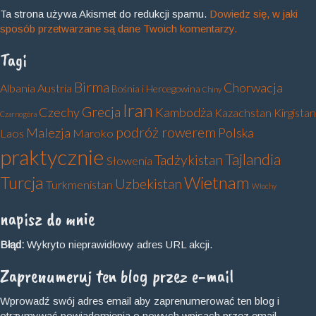
Ta strona używa Akismet do redukcji spamu.
Dowiedz się, w jaki
sposób przetwarzane są dane Twoich komentarzy.
Tagi
Birma
Chorwacja
Albania
Austria
Bośnia i Hercegowina
Chiny
Iran
Grecja
Czechy
Kambodża
Kazachstan
Kirgistan
Czarnogóra
podróż rowerem
Malezja
Polska
Laos
Maroko
praktycznie
Tajlandia
Tadżykistan
Słowenia
Turcja
Wietnam
Uzbekistan
Turkmenistan
Włochy
napisz do mnie
Błąd:
Wykryto nieprawidłowy adres URL akcji.
Zaprenumeruj ten blog przez e-mail
Wprowadź swój adres email aby zaprenumerować ten blog i
otrzymywać powiadomienia o nowych wpisach przez email.