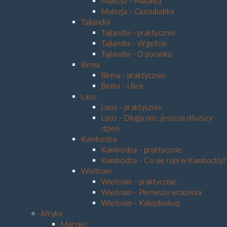
Malezja – Malakka
Malezja – Ciuciubabka
Tajlandia
Tajlandia – praktycznie
Tajlandia – W getcie
Tajlandia – O poranku
Birma
Birma – praktycznie
Birma – Ulice
Laos
Laos – praktycznie
Laos – Długa noc, jeszcze dłuższy
dzień
Kambodża
Kambodża – praktycznie
Kambodża – Co się robi w Kambodży?
Wietnam
Wietnam – praktycznie
Wietnam – Pierwsze wrażenia
Wietnam – Kalejdoskop
Afryka
Maroko