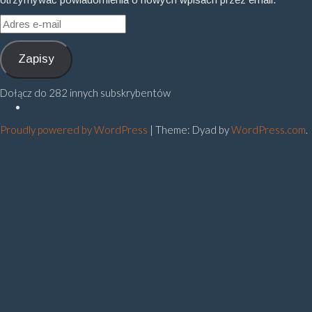
Adres
e-
mail
Zapisy
Dołącz do 282 innych subskrybentów
Polityka
prywatności
Proudly powered by WordPress
|
Theme: Dyad by
WordPress.com
.