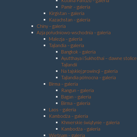
Kotlina Pandżu – galeria
Pamir – galeria
Kirgistan – galeria
Kazachstan – galeria
Chiny – galeria
Azja południowo-wschodnia – galeria
Malezja – galeria
Tajlandia – galeria
Bangkok – galeria
Ayutthaya i Sukhothai – dawne stolice
Tajlandii
Na tajskiej prowincji – galeria
Tajlandia północna – galeria
Birma – galeria
Rangun – galeria
Bagan – galeria
Birma – galeria
Laos – galeria
Kambodża – galeria
Khmerskie świątynie – galeria
Kambodża – galeria
Wietnam – galeria