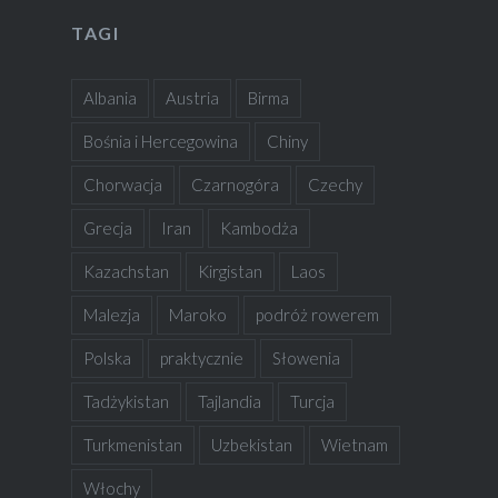
TAGI
Albania
Austria
Birma
Bośnia i Hercegowina
Chiny
Chorwacja
Czarnogóra
Czechy
Grecja
Iran
Kambodża
Kazachstan
Kirgistan
Laos
Malezja
Maroko
podróż rowerem
Polska
praktycznie
Słowenia
Tadżykistan
Tajlandia
Turcja
Turkmenistan
Uzbekistan
Wietnam
Włochy