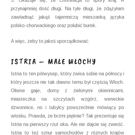
3. Okazuje się, że Chorwacja to spory kraj. A
przynajmniej dość długi. Na tyle długi, że zdążyłam
zawładnąć jakąś tajemniczą mieszanką języka
polsko-chorwackiego oraz polubić burek.
A więc, żeby to jakoś uporządkować:
ISTRIA – MAŁE WŁOCHY
Istria to ten półwysep, który zwisa sobie na północy i
który jeszcze nie tak dawno temu był częścią Włoch.
Oliwne gaje, domy z zielonymi okiennicami,
miasteczka na szczytach wzgórz, weneckie
dzwonnice, no i tubylcy powszechnie mówiący po
włosku. Prawda, że brzmi pięknie? Tak prezentuje się
Istria na pierwszy rzut oka. Ale nie dajcie się zwieść.
Istria to też sznur samochodów z różnych krajów