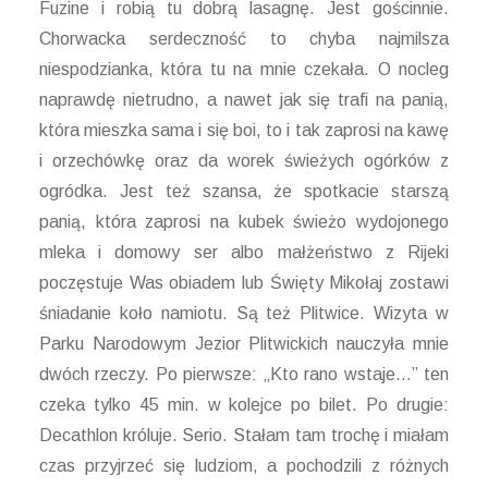
Fuzine i robią tu dobrą lasagnę. Jest gościnnie.
Chorwacka serdeczność to chyba najmilsza
niespodzianka, która tu na mnie czekała. O nocleg
naprawdę nietrudno, a nawet jak się trafi na panią,
która mieszka sama i się boi, to i tak zaprosi na kawę
i orzechówkę oraz da worek świeżych ogórków z
ogródka. Jest też szansa, że spotkacie starszą
panią, która zaprosi na kubek świeżo wydojonego
mleka i domowy ser albo małżeństwo z Rijeki
poczęstuje Was obiadem lub Święty Mikołaj zostawi
śniadanie koło namiotu. Są też Plitwice. Wizyta w
Parku Narodowym Jezior Plitwickich nauczyła mnie
dwóch rzeczy. Po pierwsze: „Kto rano wstaje…” ten
czeka tylko 45 min. w kolejce po bilet. Po drugie:
Decathlon króluje. Serio. Stałam tam trochę i miałam
czas przyjrzeć się ludziom, a pochodzili z różnych