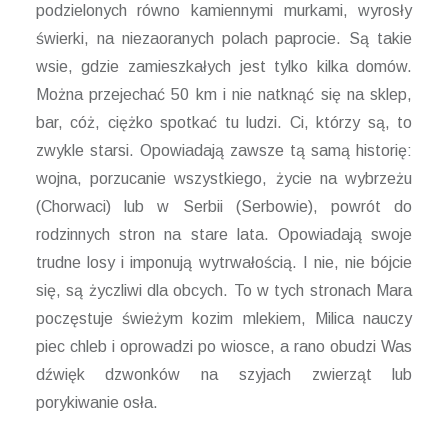
podzielonych równo kamiennymi murkami, wyrosły
świerki, na niezaoranych polach paprocie. Są takie
wsie, gdzie zamieszkałych jest tylko kilka domów.
Można przejechać 50 km i nie natknąć się na sklep,
bar, cóż, ciężko spotkać tu ludzi. Ci, którzy są, to
zwykle starsi. Opowiadają zawsze tą samą historię:
wojna, porzucanie wszystkiego, życie na wybrzeżu
(Chorwaci) lub w Serbii (Serbowie), powrót do
rodzinnych stron na stare lata. Opowiadają swoje
trudne losy i imponują wytrwałością. I nie, nie bójcie
się, są życzliwi dla obcych. To w tych stronach Mara
poczęstuje świeżym kozim mlekiem, Milica nauczy
piec chleb i oprowadzi po wiosce, a rano obudzi Was
dźwięk dzwonków na szyjach zwierząt lub
porykiwanie osła.