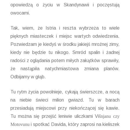
opowiedzą o życiu w Skandynawii i poczęstują
owocami.
Tak, wiem, że Istria i reszta wybrzeża to wiele
pięknych miasteczek i miejsc wartych odwiedzenia.
Pozwiedzam je kiedyś w środku jakiejś mroźnej zimy,
kiedy nie będzie tu nikogo. Smród spalin i żadnej
radości z oglądania potem miłych zakątków sprawiły,
że nastąpiła natychmiastowa zmiana planów.
Odbijamy w głąb.
Tu rytm życia powolnieje, cykają świerszcze, a nocą
na niebie świeci milion gwiazd. Tu w barach
przesiadują miejscowi przy niekończącej się kawie.
Tu można się przejść leniwie uliczkami Vi
š
njanu czy
Mot
o
v
u
nu
i spotkać Davida, który zaprosi na kieliszek