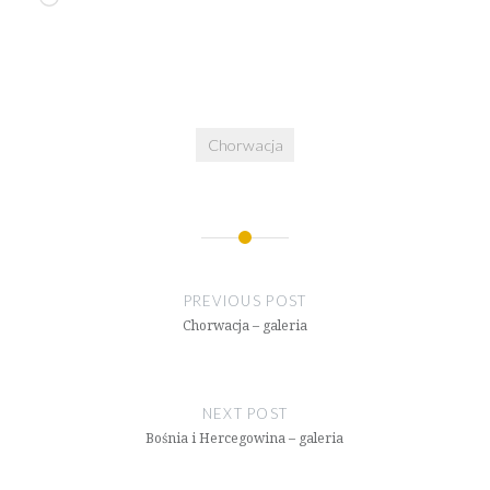
Chorwacja
Nawigacja
wpisu
PREVIOUS POST
Chorwacja – galeria
NEXT POST
Bośnia i Hercegowina – galeria