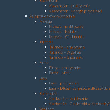
Kazachstan
Kazachstan – praktycznie
Kazachstan – Energia przyszłości
Azja południowo-wschodnia
Malezja
Malezja – praktycznie
Malezja – Malakka
Malezja – Ciuciubabka
Tajlandia
Tajlandia – praktycznie
Tajlandia – W getcie
Tajlandia – O poranku
Birma
Birma – praktycznie
Birma – Ulice
Laos
Laos – praktycznie
Laos – Długa noc, jeszcze dłuższy dzi
Kambodża
Kambodża – praktycznie
Kambodża – Co się robi w Kambodży?
Wietnam