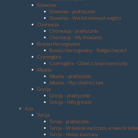
Słowenia
Słowenia – praktycznie
Słowenia – Wśród zielonych wzgórz
Chorwacja
Chorwacja – praktycznie
Chorwacja – My Słowianie
Bośnia i Hercegowina
Bośnia i Hercegowina – Religia i hazard
Czarnogóra
Czarnogóra – Dzień z życia rowerzysty
Albania
Albania – praktycznie
Albania – Pięć chwil tu i tam
Grecja
Grecja – praktycznie
Grecja – Mity greckie
Azja
Turcja
Turcja – praktycznie
Turcja – W świecie mężczyzn, w świecie kobi
Turcja – Piekąc kasztany