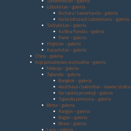
Turkmenistan – galeria
Uzbekistan – galeria
Buchara i Samarkanda – galeria
Na bezdrożach Uzbekistanu – galeria
Tadżykistan – galeria
Kotlina Pandżu – galeria
Pamir – galeria
Kirgistan – galeria
Kazachstan – galeria
Chiny – galeria
Azja południowo-wschodnia – galeria
Malezja – galeria
Tajlandia – galeria
Bangkok – galeria
Ayutthaya i Sukhothai – dawne stolice 
Na tajskiej prowincji – galeria
Tajlandia północna – galeria
Birma – galeria
Rangun – galeria
Bagan – galeria
Birma – galeria
Laos – galeria