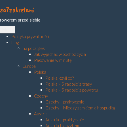
za7zakretami
Skip
to
rowerem przed siebie
content
Menu
Polityka prywatności
blog
na początek
Jak wyjechać w podróż życia
Pakowanie w minutę
Europa
Polska
Polska, czyli co?
Polska – 5 radości z trasy
Polska – 5 radości z powrotu
Czechy
Czechy – praktycznie
Czechy – Między zamkiem a hospudką
Austria
Austria – praktycznie
Austria tranzytem