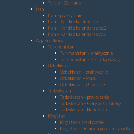
Turcja – Zamiana
Iran
Iran – praktycznie
Iran – Kartki z kalendarza
Iran – Kartki z kalendarza cz.2
Iran – Kartki z kalendarza cz.3
Azja środkowa
Turkmenistan
Turkmenistan – praktycznie
Turkmenistan – Z krótką wizytą…
Uzbekistan
Uzbekistan – praktycznie
Uzbekistan – Maski
Uzbekistan – U Luneczki
Tadżykistan
Tadżykistan – praktycznie
Tadżykistan – Góry uczą pokory
Tadżykistan – Na liczniku
Kirgistan
Kirgistan – praktycznie
Kirgistan – Odmiana przez przypadki