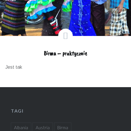
Birma – praktycznie
Jest tak
TAGI
Albania
Austria
Birma