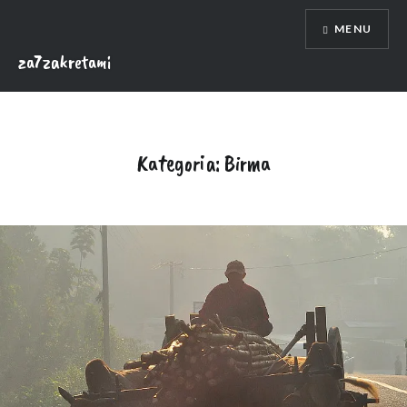
Skip
MENU
to
content
za7zakretami
Kategoria:
Birma