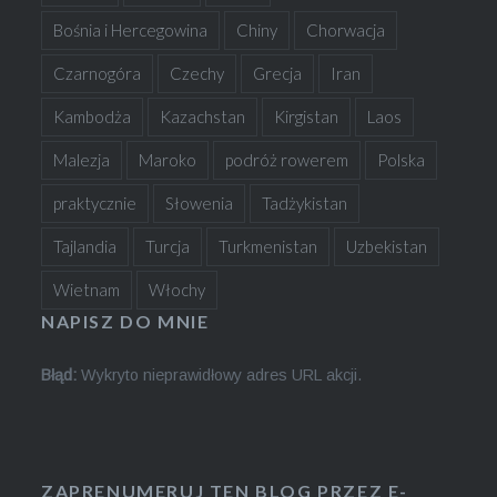
Bośnia i Hercegowina
Chiny
Chorwacja
Czarnogóra
Czechy
Grecja
Iran
Kambodża
Kazachstan
Kirgistan
Laos
Malezja
Maroko
podróż rowerem
Polska
praktycznie
Słowenia
Tadżykistan
Tajlandia
Turcja
Turkmenistan
Uzbekistan
Wietnam
Włochy
NAPISZ DO MNIE
Błąd:
Wykryto nieprawidłowy adres URL akcji.
ZAPRENUMERUJ TEN BLOG PRZEZ E-