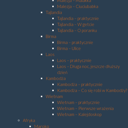
Malezja – Malakka
Malezja – Ciuciubabka
Tajlandia
Tajlandia – praktycznie
Tajlandia – W getcie
Tajlandia – O poranku
Birma
Birma – praktycznie
Birma – Ulice
Laos
Laos – praktycznie
Laos – Długa noc, jeszcze dłuższy
dzień
Kambodża
Kambodża – praktycznie
Kambodża – Co się robi w Kambodży?
Wietnam
Wietnam – praktycznie
Wietnam – Pierwsze wrażenia
Wietnam – Kalejdoskop
Afryka
Maroko