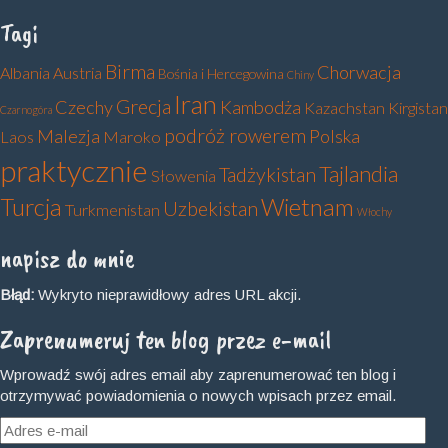
Tagi
Birma
Chorwacja
Albania
Austria
Bośnia i Hercegowina
Chiny
Iran
Grecja
Czechy
Kambodża
Kazachstan
Kirgistan
Czarnogóra
podróż rowerem
Malezja
Polska
Laos
Maroko
praktycznie
Tajlandia
Tadżykistan
Słowenia
Turcja
Wietnam
Uzbekistan
Turkmenistan
Włochy
napisz do mnie
Błąd:
Wykryto nieprawidłowy adres URL akcji.
Zaprenumeruj ten blog przez e-mail
Wprowadź swój adres email aby zaprenumerować ten blog i
otrzymywać powiadomienia o nowych wpisach przez email.
Adres
e-