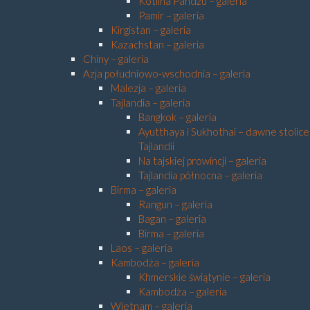
Kotlina Pandżu – galeria
Pamir – galeria
Kirgistan – galeria
Kazachstan – galeria
Chiny – galeria
Azja południowo-wschodnia – galeria
Malezja – galeria
Tajlandia – galeria
Bangkok – galeria
Ayutthaya i Sukhothai – dawne stolice
Tajlandii
Na tajskiej prowincji – galeria
Tajlandia północna – galeria
Birma – galeria
Rangun – galeria
Bagan – galeria
Birma – galeria
Laos – galeria
Kambodża – galeria
Khmerskie świątynie – galeria
Kambodża – galeria
Wietnam – galeria