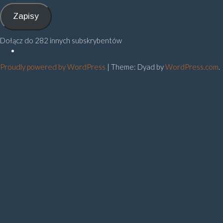
mail
Zapisy
Dołącz do 282 innych subskrybentów
Polityka
prywatności
Proudly powered by WordPress
|
Theme: Dyad by
WordPress.com
.