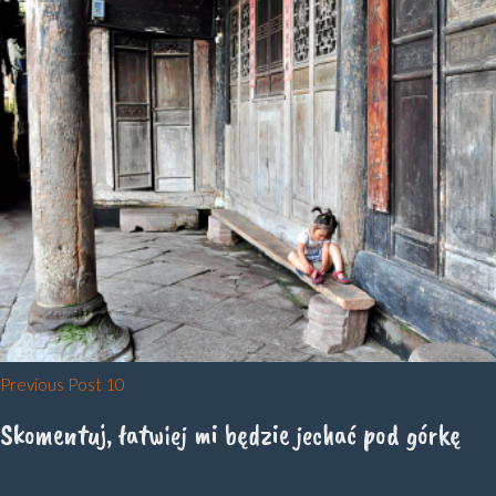
Nawigacja
Previous Post
10
wpisu
Skomentuj, łatwiej mi będzie jechać pod górkę